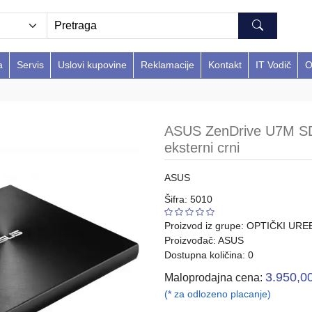
a
Servis
Uslovi kupovine
Reklamacije
Kontakt
IT Vodič
O
ASUS ZenDrive U7M 
eksterni crni
ASUS
Šifra: 5010
Proizvod iz grupe:
OPTIČKI URE
Proizvođač:
ASUS
Dostupna količina: 0
3.950,0
Maloprodajna cena:
(* za odlozeno placanje)