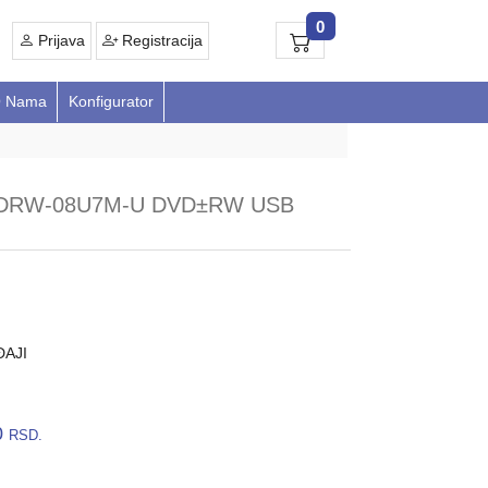
0
Prijava
Registracija
 Nama
Konfigurator
SDRW-08U7M-U DVD±RW USB
ĐAJI
0
RSD.