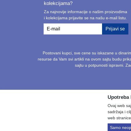
kolekcijama?
Za najnovije informacije o našim proizvodima
i kolekcijama prijavite se na našu e-mail listu.
E-mail
Prijavi se
Postovani kupci, sve cene su iskazane u dinari
resurse da Vam svi artikli na ovom sajtu budu pri
sajtu u potpunosti ispravni. 
Upotreba 
Ovaj web sajt
sadržaja i ci
web stranice
Samo neop