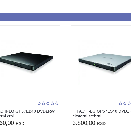
ACHI-LG GP57EB40 DVD±RW
HITACHI-LG GP57ES40 DVD
rni crni
eksterni srebrni
660,00
3.800,00
RSD.
RSD.