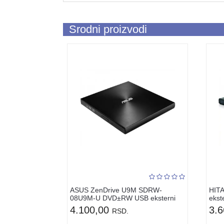
Srodni proizvodi
ASUS ZenDrive U9M SDRW-
HIT
08U9M-U DVD±RW USB eksterni
ekste
crni
4.100,00
3.
RSD.