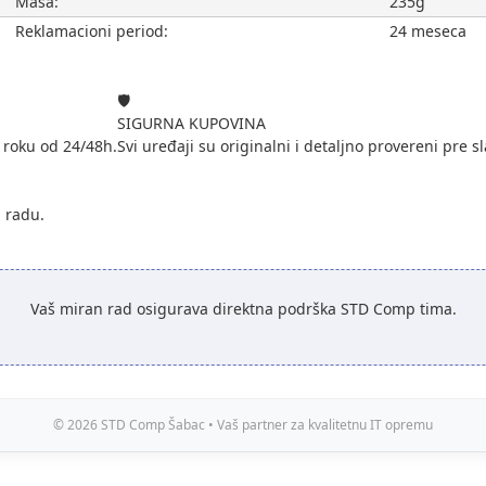
Masa:
235g
Reklamacioni period:
24 meseca
🛡️
SIGURNA KUPOVINA
 roku od 24/48h.
Svi uređaji su originalni i detaljno provereni pre sl
i radu.
Vaš miran rad osigurava direktna podrška STD Comp tima.
© 2026 STD Comp Šabac • Vaš partner za kvalitetnu IT opremu