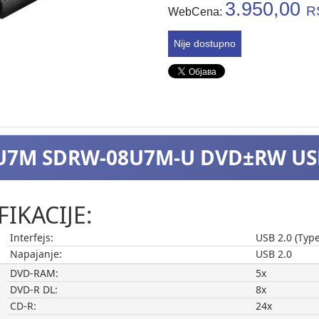
3.950,00
R
WebCena:
Nije dostupno
U7M SDRW-08U7M-U DVD±RW US
FIKACIJE:
Interfejs:
USB 2.0 (Type
Napajanje:
USB 2.0
DVD-RAM:
5x
DVD-R DL:
8x
CD-R:
24x