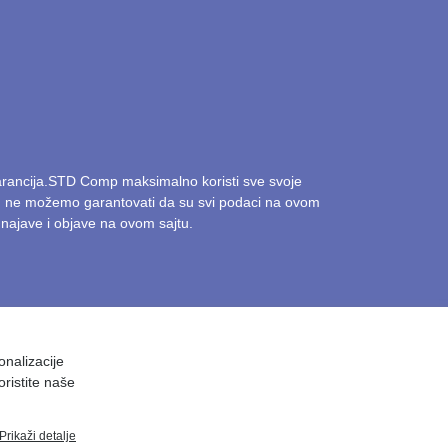
garancija.STD Comp maksimalno koristi sve svoje
ak, ne možemo garantovati da su svi podaci na ovom
najave i objave na ovom sajtu.
onalizacije
oristite naše
Prikaži detalje