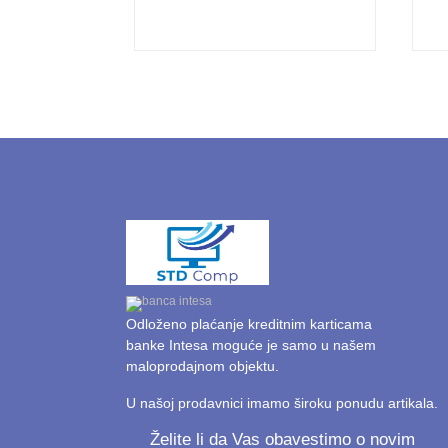
Odloženo plaćanje kreditnim karticama
banke Intesa moguće je samo u našem
maloprodajnom objektu.
U našoj prodavnici imamo široku ponudu artikala.
Želite li da Vas obavestimo o novim