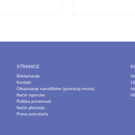
STRANICE
K
Reklamacije
Vo
Kontakt
15
Otkazivanje narudžbine (povraćaj novca)
s
Način isporuke
06
Politika privatnosti
Način plaćanja
Prava potrošača