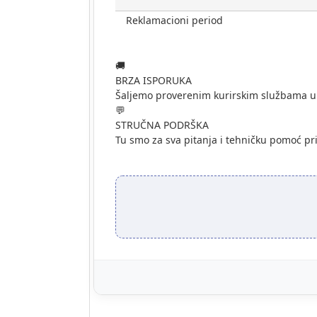
Reklamacioni period
🚚
BRZA ISPORUKA
Šaljemo proverenim kurirskim službama u
💬
STRUČNA PODRŠKA
Tu smo za sva pitanja i tehničku pomoć pr