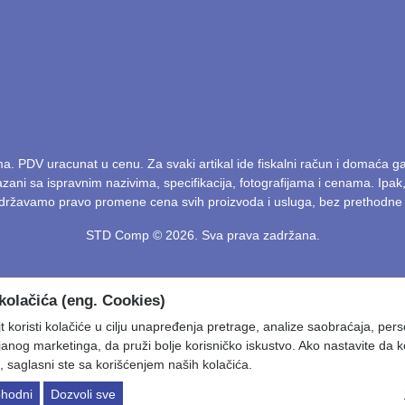
ma. PDV uracunat u cenu. Za svaki artikal ide fiskalni račun i domaća 
kazani sa ispravnim nazivima, specifikacija, fotografijama i cenama. Ip
Zadržavamo pravo promene cena svih proizvoda i usluga, bez prethodne 
STD Comp © 2026. Sva prava zadržana.
kolačića (eng. Cookies)
 koristi kolačiće u cilju unapređenja pretrage, analize saobraćaja, pers
ljanog marketinga, da pruži bolje korisničko iskustvo. Ako nastavite da k
, saglasni ste sa korišćenjem naših kolačića.
hodni
Dozvoli sve