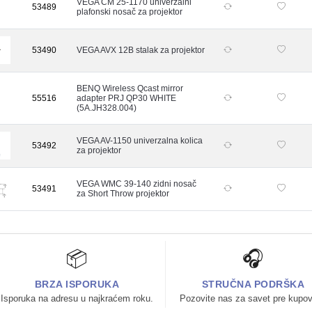
VEGA CM 25-1170 univerzalni
53489
plafonski nosač za projektor
53490
VEGA AVX 12B stalak za projektor
BENQ Wireless Qcast mirror
55516
adapter PRJ QP30 WHITE
(5A.JH328.004)
VEGA AV-1150 univerzalna kolica
53492
za projektor
VEGA WMC 39-140 zidni nosač
53491
za Short Throw projektor
📦
🎧
BRZA ISPORUKA
STRUČNA PODRŠKA
Isporuka na adresu u najkraćem roku.
Pozovite nas za savet pre kupov