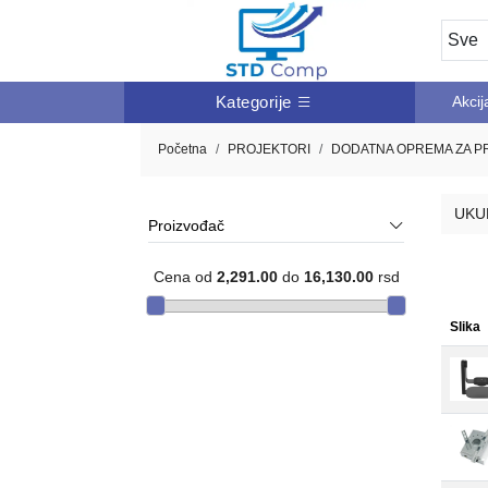
Kategorije
Akcij
Početna
PROJEKTORI
DODATNA OPREMA ZA P
UKU
Proizvođač
Cena od
2,291.00
do
16,130.00
rsd
Slika