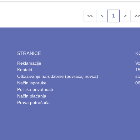
<<
<
1
>
>>
STRANICE
K
Reklamacije
Vo
Kontakt
15
Otkazivanje narudžbine (povraćaj novca)
s
Način isporuke
06
Politika privatnosti
Način plaćanja
Prava potrošača