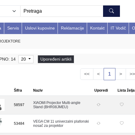
a
Servis
Uslovi kupovine
Reklamacije
Kontakt
IT Vodič
O
ROJEKTORE
PNO: 14
20
Upoređeni artikli
<<
<
1
>
>>
Šifra
Naziv
Uporedi
Lista želja
XIAOMI Projector Multi-angle
58597
Stand (BHR08JMEU)
VEGA CM 11 univerzalni plafonski
53484
nosač za projektor