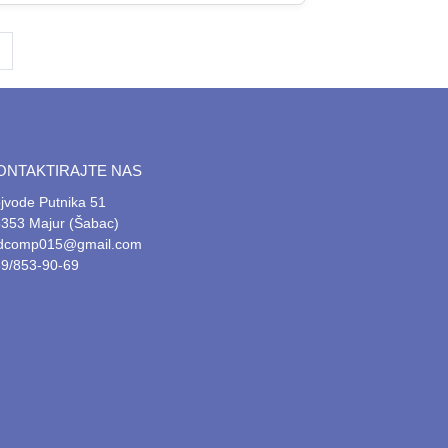
ONTAKTIRAJTE NAS
jvode Putnika 51
353 Majur (Šabac)
tdcomp015@gmail.com
9/853-90-69