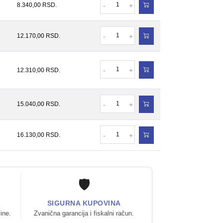
8.340,00
RSD.
-
+
Količina
12.170,00
RSD.
-
+
Količina
-
+
12.310,00
RSD.
Količina
15.040,00
RSD.
-
+
Količina
16.130,00
RSD.
-
+
🛡️
SIGURNA KUPOVINA
ine.
Zvanična garancija i fiskalni račun.