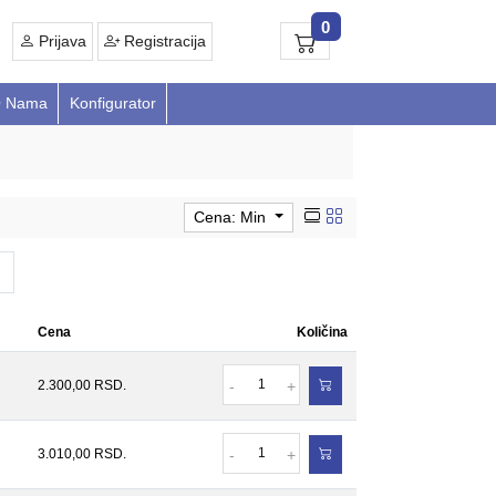
0
Prijava
Registracija
 Nama
Konfigurator
Cena: Min
Cena
Količina
Količina
2.300,00
RSD.
-
+
Količina
3.010,00
RSD.
-
+