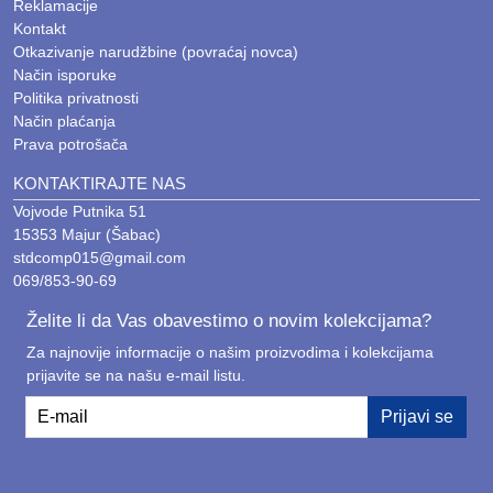
Reklamacije
Kontakt
Često postavljana pitanja (FAQ)
Otkazivanje narudžbine (povraćaj novca)
Način isporuke
Politika privatnosti
1. Kako odrediti potreban kapacitet baterije?
Način plaćanja
Prava potrošača
Kapacitet (mAh) birajte prema tome koliko puta želite
da napunite svoj uređaj; veći kapacitet znači više
KONTAKTIRAJTE NAS
punjenja.
Vojvode Putnika 51
15353 Majur (Šabac)
2. Da li oštećuju bateriju telefona?
stdcomp015@gmail.com
069/853-90-69
Ne, naše baterije poseduju zaštitu koja reguliše
napon, čime se štiti zdravlje baterije vašeg uređaja.
Želite li da Vas obavestimo o novim kolekcijama?
Za najnovije informacije o našim proizvodima i kolekcijama
3. Koliko dugo traje punjenje prenosne baterije?
prijavite se na našu e-mail listu.
Zavisi od kapaciteta baterije i snage punjača koji
E-mail
koristite; savetujemo punjenje preko noći za
Prijavi se
maksimalan kapacitet.
4. Da li su pogodne za avio putovanja?