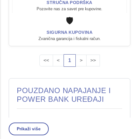
STRUČNA PODRŠKA
Pozovite nas za savet pre kupovine.
🛡️
SIGURNA KUPOVINA
Zvanična garancija i fiskalni račun.
<<
<
1
>
>>
POUZDANO NAPAJANJE I
POWER BANK UREĐAJI
Prenosne baterije
, poznate i kao
Power Bank
,
Prikaži više
postale su neophodan dodatak svakog
savremenog korisnika. U
STD Comp
ponudi