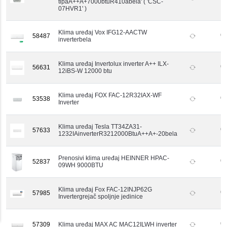
tipaA++A+7000btuR410abela' ( 'CSC-
07HVR1' )
Klima uređaj Vox IFG12-AACTW
58487
inverterbela
Klima uređaj Invertolux inverter A++ ILX-
56631
12iBS-W 12000 btu
Klima uređaj FOX FAC-12R32IAX-WF
53538
Inverter
Klima uređaj Tesla TT34ZA31-
57633
1232IAinverterR3212000BtuA++A+-20bela
Prenosivi klima uređaj HEINNER HPAC-
52837
09WH 9000BTU
Klima uređaj Fox FAC-12INJP62G
57985
Invertergrejač spoljnje jedinice
57309
Klima uređaj MAX AC MAC12ILWH inverter