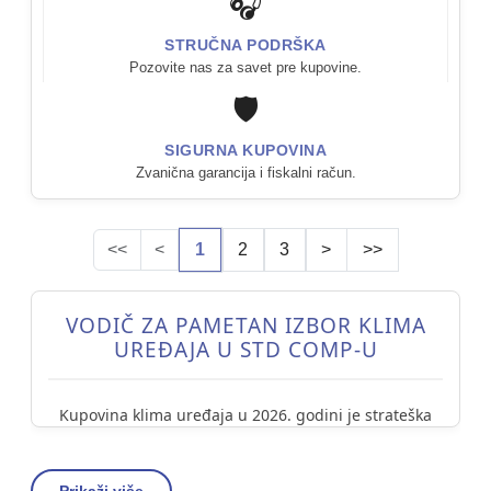
🎧
STRUČNA PODRŠKA
Pozovite nas za savet pre kupovine.
🛡️
SIGURNA KUPOVINA
Zvanična garancija i fiskalni račun.
<<
<
1
2
3
>
>>
VODIČ ZA PAMETAN IZBOR KLIMA
UREĐAJA U STD COMP-U
Kupovina klima uređaja u 2026. godini je strateška
odluka o energetskoj efikasnosti. U
STD Comp
asortimanu fokusiramo se na tehnologije koje
obezbeđuju čist vazduh i minimalnu potrošnju. Naš