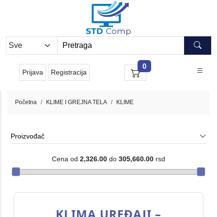
0
Prijava
Registracija
Početna
KLIME I GREJNA TELA
KLIME
Proizvođač
Cena od
2,326.00
do
305,660.00
rsd
KLIMA UREĐAJI –