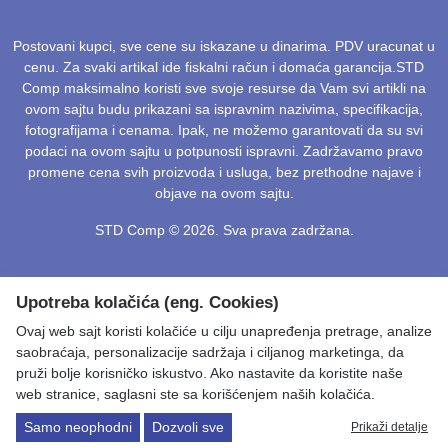
1. Koliko često treba čistiti filtere?
Postovani kupci, sve cene su iskazane u dinarima. PDV uracunat u
U kućnim uslovima preporučuje se pranje svake dve
cenu. Za svaki artikal ide fiskalni račun i domaća garancija.STD
nedelje uz godišnji servis stručnog lica.
Comp maksimalno koristi sve svoje resurse da Vam svi artikli na
ovom sajtu budu prikazani sa ispravnim nazivima, specifikacija,
fotografijama i cenama. Ipak, ne možemo garantovati da su svi
2. Da li klime troše puno struje na grejanju?
podaci na ovom sajtu u potpunosti ispravni. Zadržavamo pravo
Inverter klime su najštedljiviji vid grejanja jer koriste
promene cena svih proizvoda i usluga, bez prethodne najave i
toplotnu pumpu za maksimalnu efikasnost.
objave na ovom sajtu.
STD Comp © 2026. Sva prava zadržana.
3. Šta je prednost WiFi kontrole?
Omogućava uključivanje uređaja dok ste na putu,
tako da vas čeka savršena temperatura uz uštedu
Upotreba kolačića (eng. Cookies)
energije.
Ovaj web sajt koristi kolačiće u cilju unapređenja pretrage, analize
saobraćaja, personalizacije sadržaja i ciljanog marketinga, da
4. Dobijam li fiskalni račun i garanciju?
pruži bolje korisničko iskustvo. Ako nastavite da koristite naše
Svaki proizvod u
STD Comp
-u dolazi sa zvaničnom
web stranice, saglasni ste sa korišćenjem naših kolačića.
garancijom i fiskalnim računom.
Samo neophodni
Dozvoli sve
Prikaži detalje