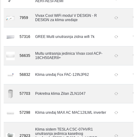
besplatnu proveru kompatibilnosti za svaku vašu
AERI-AESI-AEMI
porudžbinu.
Vivax Cool WiFi modul V DESIGN - R
7959
DESIGN za klima uređaje
57316
GREE Multi unutrasnja zidna wifi 7k
Multu untrasnja jedinica Vivax cool ACP-
56635
18CH50AERII+
56832
Klima uređaj Fox FAC-12INJP62
57703
Pokretna klima Zilan ZLN1047
57298
Klima uređaj MAX AC MAC12ILWL inverter
Klima sistem TESLA CSC-07HVR1
unutrasnja jedinica kasetnog
27923