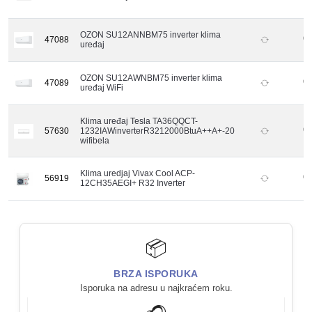
OZON SU12ANNBM75 inverter klima
47088
uređaj
OZON SU12AWNBM75 inverter klima
47089
uređaj WiFi
Klima uređaj Tesla TA36QQCT-
57630
1232IAWinverterR3212000BtuA++A+-20
wifibela
Klima uredjaj Vivax Cool ACP-
56919
12CH35AEGI+ R32 Inverter
📦
BRZA ISPORUKA
Isporuka na adresu u najkraćem roku.