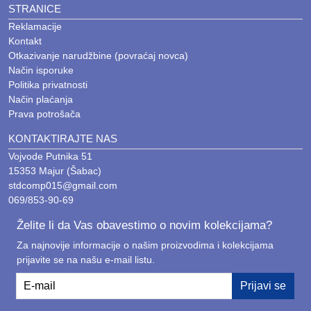
Savremeni uređaji opremljeni su filterima koji uklanjaju
STRANICE
bakterije, dok "Self-Cleaning" tehnologija održava
Reklamacije
unutrašnju higijenu.
Kontakt
Otkazivanje narudžbine (povraćaj novca)
Način isporuke
Politika privatnosti
Način plaćanja
MONTAŽA I SERVIS U ŠAPCU I OKOLINI
Prava potrošača
Profesionalna ugradnja i pravilno
pozicioniranje jedinica direktno utiču na
KONTAKTIRAJTE NAS
maksimalnu efikasnost i tiši rad vašeg uređaja.
Vojvode Putnika 51
Naš servisni tim u Šapcu osigurava precizno
15353 Majur (Šabac)
postavljanje instalacija, dok redovno godišnje
stdcomp015@gmail.com
održavanje obezbeđuje čist vazduh i duži radni
069/853-90-69
vek kompresora. U radu koristimo
najsavremeniju opremu i ekološki gas R32.
Želite li da Vas obavestimo o novim kolekcijama?
Za najnovije informacije o našim proizvodima i kolekcijama
prijavite se na našu e-mail listu.
E-mail
Prijavi se
ČESTO POSTAVLJANA PITANJA (FAQ)