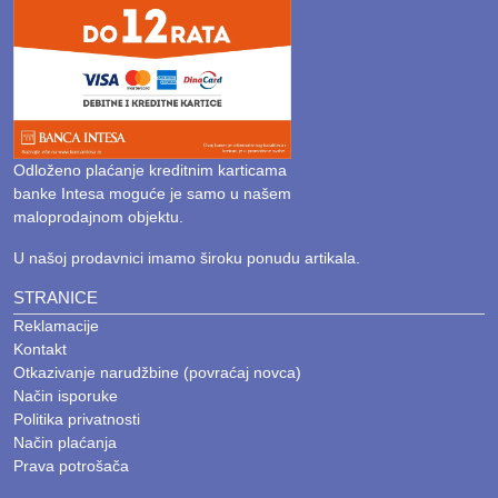
Odloženo plaćanje kreditnim karticama
banke Intesa moguće je samo u našem
maloprodajnom objektu.
U našoj prodavnici imamo široku ponudu artikala.
STRANICE
Reklamacije
Kontakt
Otkazivanje narudžbine (povraćaj novca)
Način isporuke
Politika privatnosti
Način plaćanja
Prava potrošača