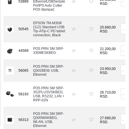
-
53889
EthernetUSBSerijski
RSD.
PortPS Auto Cutter
POS štampač
EPSON TM-M30III
(112) Standard USB
20.680,00
-
50545
Tip-ATip-C PD tablet
RSD.
connection, Black
POS PRN SM SRP-
21.200,00
44569
-
330IIIESKBEG
RSD.
POS PRN SM SRP-
23.950,00
-
56065
Q302BEW, USB,
RSD.
Ethernet
POS PRN SM SRP-
352PLUSVSKBEG;
26.710,00
-
58193
USB, RS232, LAN +
RSD.
RPP-02N
POS PRN SM SRP-
Q300WAKBEG,
27.680,00
-
56313
WLAN, USB,
RSD.
Ethernet