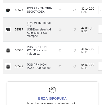
POS PRN SM SRP-
32.140,00
58577
-
S300JTXOEK
RSD.
EPSON TM-T88VII-
112
42.850,00
-
52587
USBEternetserijski
RSD.
Auto cutter POS
štampač
POS PRN HON
49.670,00
-
58580
PC45D za ispis
RSD.
nalepnica
POS PRN HON
64.530,00
58572
-
PC45T000000200
RSD.
📦
BRZA ISPORUKA
Isporuka na adresu u najkraćem roku.