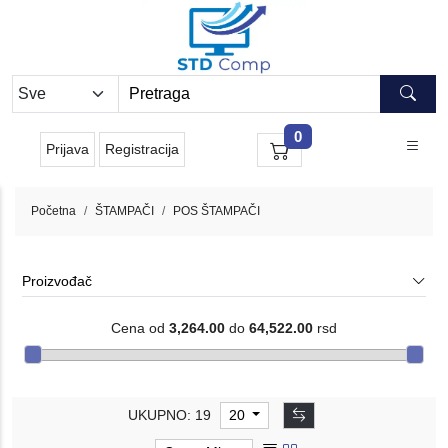
0
Prijava
Registracija
Početna
ŠTAMPAČI
POS ŠTAMPAČI
Proizvođač
Cena od
3,264.00
do
64,522.00
rsd
UKUPNO: 19
20