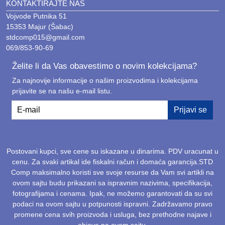
KONTAKTIRAJTE NAS
Vojvode Putnika 51
15353 Majur (Šabac)
stdcomp015@gmail.com
069/853-90-69
Želite li da Vas obavestimo o novim kolekcijama?
Za najnovije informacije o našim proizvodima i kolekcijama
prijavite se na našu e-mail listu.
E-mail
Prijavi se
Postovani kupci, sve cene su iskazane u dinarima. PDV uracunat u
cenu. Za svaki artikal ide fiskalni račun i domaća garancija.STD
Comp maksimalno koristi sve svoje resurse da Vam svi artikli na
ovom sajtu budu prikazani sa ispravnim nazivima, specifikacija,
fotografijama i cenama. Ipak, ne možemo garantovati da su svi
podaci na ovom sajtu u potpunosti ispravni. Zadržavamo pravo
promene cena svih proizvoda i usluga, bez prethodne najave i
objave na ovom sajtu.