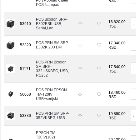
Port PS Auto Cutter
RSD.
POS štampač
POS Bixolon SRP-
16.820,00
-
53910
E302ESK USB,
RSD.
Serial,Lan
POS PRN SM SRP-
17.340,00
53320
-
E302K 203 DPI
RSD.
POS PRN Bixolon
SM SRP-
17.540,00
-
51171
332IIISKBEG, USB,
RSD.
RS232
POS PRN EPSON
18.460,00
-
56068
TM-T20IV
RSD.
USB+serijski
POS PRN SM SRP-
19.890,00
53336
-
352VKBEG; USB
RSD.
EPSON TM-
T20IV(102)
20.130,00