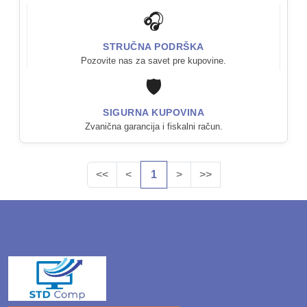
🎧
STRUČNA PODRŠKA
Pozovite nas za savet pre kupovine.
🛡️
SIGURNA KUPOVINA
Zvanična garancija i fiskalni račun.
<<
<
1
>
>>