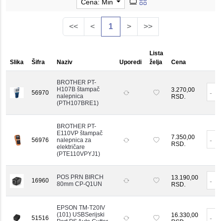
Cena: Min
<<
<
1
>
>>
Lista
Slika
Šifra
Naziv
Uporedi
želja
Cena
BROTHER PT-
H107B štampač
3.270,00
-
56970
nalepnica
RSD.
(PTH107BRE1)
BROTHER PT-
E110VP štampač
7.350,00
-
56976
nalepnica za
RSD.
električare
(PTE110VPYJ1)
POS PRN BIRCH
13.190,00
16960
-
80mm CP-Q1UN
RSD.
EPSON TM-T20IV
(101) USBSerijski
16.330,00
-
51516