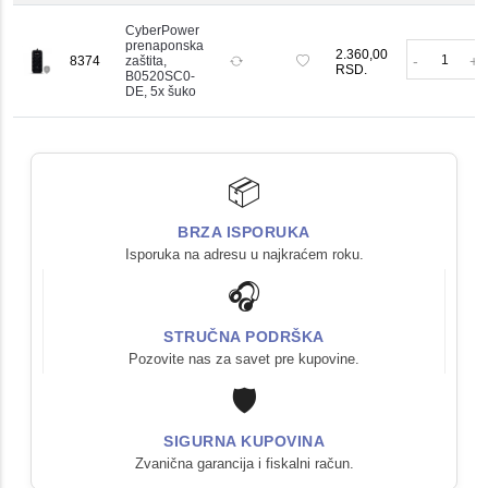
CyberPower
prenaponska
K
2.360,00
-
+
8374
zaštita,
RSD.
B0520SC0-
DE, 5x šuko
📦
BRZA ISPORUKA
Isporuka na adresu u najkraćem roku.
🎧
STRUČNA PODRŠKA
Pozovite nas za savet pre kupovine.
🛡️
SIGURNA KUPOVINA
Zvanična garancija i fiskalni račun.