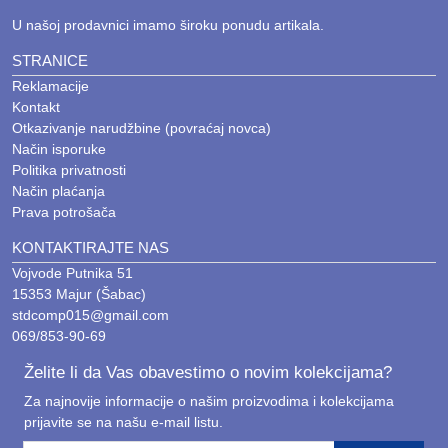
U našoj prodavnici imamo široku ponudu artikala.
STRANICE
Reklamacije
Kontakt
Otkazivanje narudžbine (povraćaj novca)
Način isporuke
Politika privatnosti
Način plaćanja
Prava potrošača
KONTAKTIRAJTE NAS
Vojvode Putnika 51
15353 Majur (Šabac)
stdcomp015@gmail.com
069/853-90-69
Želite li da Vas obavestimo o novim kolekcijama?
Za najnovije informacije o našim proizvodima i kolekcijama
prijavite se na našu e-mail listu.