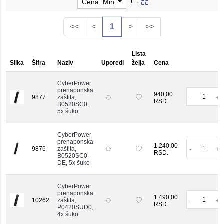
Cena: Min
<<
<
1
>
>>
Lista
Slika
Šifra
Naziv
Uporedi
želja
Cena
K
CyberPower
prenaponska
K
940,00
-
+
9877
zaštita,
RSD.
B0520SC0,
5x šuko
CyberPower
prenaponska
K
1.240,00
-
+
9876
zaštita,
RSD.
B0520SC0-
DE, 5x šuko
CyberPower
prenaponska
K
1.490,00
-
+
10262
zaštita,
RSD.
P0420SUD0,
4x šuko