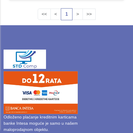
<<
<
1
>
>>
Odloženo plaćanje kreditnim karticama
banke Intesa moguće je samo u našem
maloprodajnom objektu.