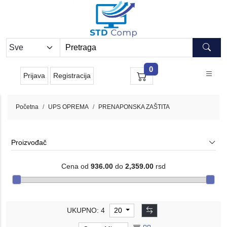
0
Prijava
Registracija
Početna
UPS OPREMA
PRENAPONSKA ZAŠTITA
Proizvođač
Cena od
936.00
do
2,359.00
rsd
UKUPNO: 4
20