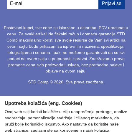
E-mail
Prijavi se
Postovani kupci, sve cene su iskazane u dinarima. PDV uracunat u
cenu. Za svaki artikal ide fiskalni račun i domaća garancija.STD
Comp maksimalno koristi sve svoje resurse da Vam svi artikli na
ovom sajtu budu prikazani sa ispravnim nazivima, specifikacija,
fotografijama i cenama. Ipak, ne možemo garantovati da su svi
podaci na ovom sajtu u potpunosti ispravni. Zadržavamo pravo
promene cena svih proizvoda i usluga, bez prethodne najave i
objave na ovom sajtu.
STD Comp © 2026. Sva prava zadržana.
Upotreba kolačića (eng. Cookies)
Ovaj web sajt koristi kolačiće u cilju unapređenja pretrage, analize
saobraćaja, personalizacije sadržaja i ciljanog marketinga, da
pruži bolje korisničko iskustvo. Ako nastavite da koristite naše
web stranice, saglasni ste sa korišćenjem naših kolačića.