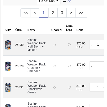
Cena: Min
<<
<
1
2
3
>
>>
Lista
Slika
Šifra
Naziv
Uporedi
želja
Cena
K
Starlink
Weapon Pack
370,00
-
+
25830
Hail Storm +
RSD.
Meteor
Starlink
Weapon Pack
370,00
-
+
25828
Crusher +
RSD.
Shredder
Starlink
Weapon Pack
370,00
-
+
25831
Shockwave +
RSD.
Gauss
Starlink