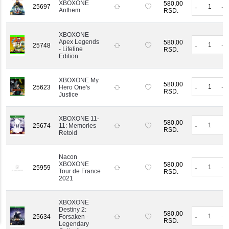
XBOXONE
580,00
25697
-
+
Anthem
RSD.
XBOXONE
Apex Legends
580,00
-
+
25748
- Lifeline
RSD.
Edition
XBOXONE My
580,00
-
+
25623
Hero One's
RSD.
Justice
XBOXONE 11-
580,00
-
+
25674
11: Memories
RSD.
Retold
Nacon
XBOXONE
580,00
-
+
25959
Tour de France
RSD.
2021
XBOXONE
Destiny 2:
580,00
-
+
25634
Forsaken -
RSD.
Legendary