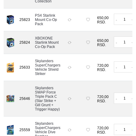
Collection
PS4 Starlink
650,00
-
+
25823
Mount Co-Op
RSD.
Pack
XBOXONE
650,00
-
+
25824
Starlink Mount
RSD.
Co-Op Pack
Skylanders
SuperChargers
720,00
-
+
25633
Vehicle Shield
RSD.
Striker
Skylanders
SWAP Force
Triple Pack C
720,00
-
+
25646
(Star Strike +
RSD.
Gill Grunt +
Trigger Happy)
Skylanders
SuperChargers
720,00
-
+
25559
Vehicle Dive
RSD.