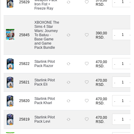
Weapon Pack
370,00
-
+
25829
Iron Fist +
RSD.
Freeze Ray
XBOXONE The
Sims 4 Star
Wars: Journey
390,00
-
+
25845
To Batuu -
RSD.
Base Game
and Game
Pack Bundle
Starlink Pilot
470,00
25822
-
+
Pack Razor
RSD.
Starlink Pilot
470,00
25821
-
+
Pack Eli
RSD.
Starlink Pilot
470,00
25820
-
+
Pack Kharl
RSD.
Starlink Pilot
470,00
25819
-
+
Pack Levi
RSD.