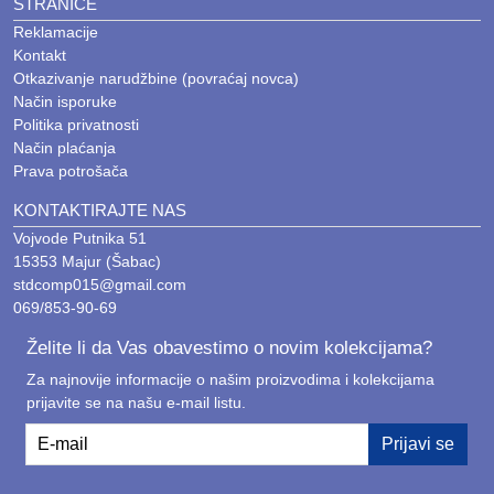
STRANICE
Reklamacije
Kontakt
Otkazivanje narudžbine (povraćaj novca)
Način isporuke
Politika privatnosti
Način plaćanja
Prava potrošača
KONTAKTIRAJTE NAS
Vojvode Putnika 51
15353 Majur (Šabac)
stdcomp015@gmail.com
069/853-90-69
Želite li da Vas obavestimo o novim kolekcijama?
Za najnovije informacije o našim proizvodima i kolekcijama
prijavite se na našu e-mail listu.
E-mail
Prijavi se