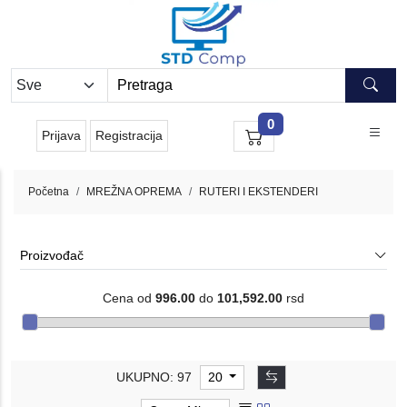
0
Prijava
Registracija
Početna
MREŽNA OPREMA
RUTERI I EKSTENDERI
Proizvođač
Cena od
996.00
do
101,592.00
rsd
UKUPNO: 97
20