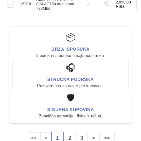
2.950,00
-
16910
C24 AC750 dual band
RSD.
733Mbs
📦
BRZA ISPORUKA
Isporuka na adresu u najkraćem roku.
🎧
STRUČNA PODRŠKA
Pozovite nas za savet pre kupovine.
🛡️
SIGURNA KUPOVINA
Zvanična garancija i fiskalni račun.
<<
<
1
2
3
>
>>