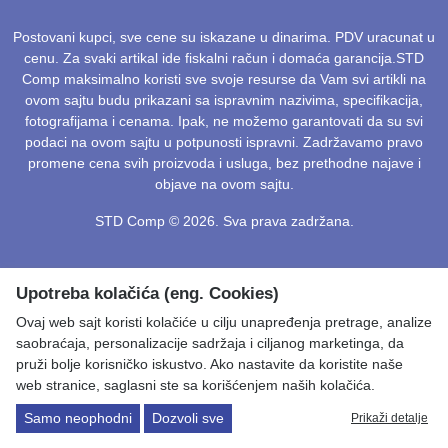
Postovani kupci, sve cene su iskazane u dinarima. PDV uracunat u
cenu. Za svaki artikal ide fiskalni račun i domaća garancija.STD
Comp maksimalno koristi sve svoje resurse da Vam svi artikli na
ovom sajtu budu prikazani sa ispravnim nazivima, specifikacija,
fotografijama i cenama. Ipak, ne možemo garantovati da su svi
podaci na ovom sajtu u potpunosti ispravni. Zadržavamo pravo
promene cena svih proizvoda i usluga, bez prethodne najave i
objave na ovom sajtu.
STD Comp © 2026. Sva prava zadržana.
Upotreba kolačića (eng. Cookies)
Ovaj web sajt koristi kolačiće u cilju unapređenja pretrage, analize
saobraćaja, personalizacije sadržaja i ciljanog marketinga, da
pruži bolje korisničko iskustvo. Ako nastavite da koristite naše
web stranice, saglasni ste sa korišćenjem naših kolačića.
Samo neophodni
Dozvoli sve
Prikaži detalje