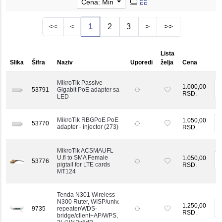
Cena: Min
<<
<
1
2
3
>
>>
Lista
Slika
Šifra
Naziv
Uporedi
želja
Cena
MikroTik Passive
1.000,00
-
53791
Gigabit PoE adapter sa
RSD.
LED
MikroTik RBGPoE PoE
1.050,00
53770
-
adapter - injector (273)
RSD.
MikroTik ACSMAUFL
U.fl to SMA Female
1.050,00
-
53776
pigtail for LTE cards
RSD.
MT124
Tenda N301 Wireless
N300 Ruter, WISP/univ.
1.250,00
-
9735
repeater/WDS-
RSD.
bridge/client+AP/WPS,