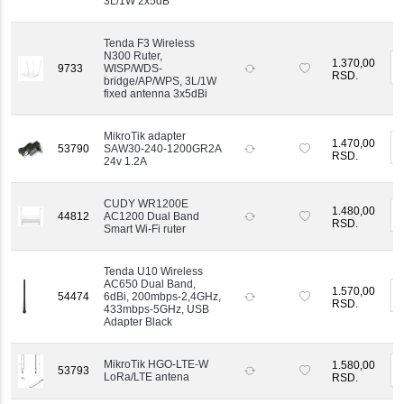
3L/1W 2x5dB
Tenda F3 Wireless
N300 Ruter,
1.370,00
-
9733
WISP/WDS-
RSD.
bridge/AP/WPS, 3L/1W
fixed antenna 3x5dBi
MikroTik adapter
1.470,00
-
53790
SAW30-240-1200GR2A
RSD.
24v 1.2A
CUDY WR1200E
1.480,00
-
44812
AC1200 Dual Band
RSD.
Smart Wi-Fi ruter
Tenda U10 Wireless
AC650 Dual Band,
1.570,00
-
54474
6dBi, 200mbps-2,4GHz,
RSD.
433mbps-5GHz, USB
Adapter Black
MikroTik HGO-LTE-W
1.580,00
53793
-
LoRa/LTE antena
RSD.