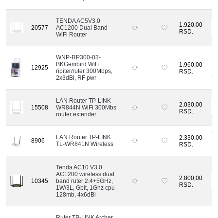
TENDA AC5V3.0
1.920,00
-
20577
AC1200 Dual Band
RSD.
WiFi Router
WNP-RP300-03-
BKGembird WiFi
1.960,00
-
12925
ripiter/ruter 300Mbps,
RSD.
2x3dBi, RF pwr
LAN Router TP-LINK
2.030,00
-
15508
WR844N WiFi 300Mbs
RSD.
router extender
LAN Router TP-LINK
2.330,00
8906
-
TL-WR841N Wireless
RSD.
Tenda AC10 V3.0
AC1200 wireless dual
2.800,00
-
10345
band ruter 2.4+5GHz,
RSD.
1W/3L, Gbit, 1Ghz cpu
128mb, 4x6dBi
Ruter TP-LINK Archer