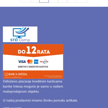
Odloženo plaćanje kreditnim karticama
banke Intesa moguće je samo u našem
maloprodajnom objektu.
U našoj prodavnici imamo široku ponudu artikala.