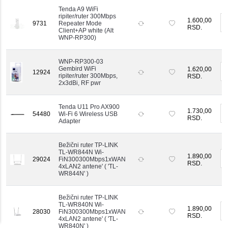
Tenda A9 WiFi
ripiter/ruter 300Mbps
1.600,00
-
9731
Repeater Mode
RSD.
Client+AP white (Alt
WNP-RP300)
WNP-RP300-03
Gembird WiFi
1.620,00
-
12924
ripiter/ruter 300Mbps,
RSD.
2x3dBi, RF pwr
Tenda U11 Pro AX900
1.730,00
-
54480
Wi-Fi 6 Wireless USB
RSD.
Adapter
Bežični ruter TP-LINK
TL-WR844N Wi-
1.890,00
-
29024
FiN300300Mbps1xWAN
RSD.
4xLAN2 antene' ( 'TL-
WR844N' )
Bežični ruter TP-LINK
TL-WR840N Wi-
1.890,00
-
28030
FiN300300Mbps1xWAN
RSD.
4xLAN2 antene' ( 'TL-
WR840N' )