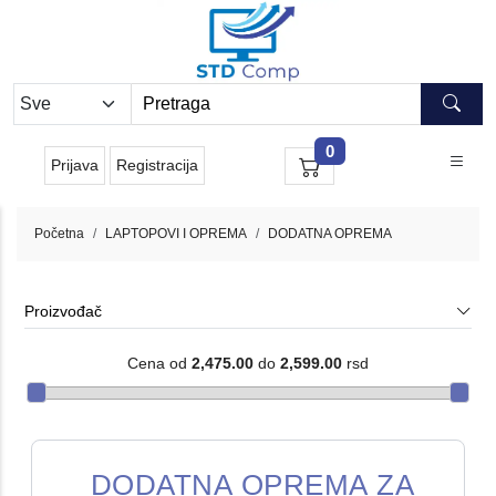
0
Prijava
Registracija
Početna
LAPTOPOVI I OPREMA
DODATNA OPREMA
Proizvođač
Cena od
2,475.00
do
2,599.00
rsd
DODATNA OPREMA ZA