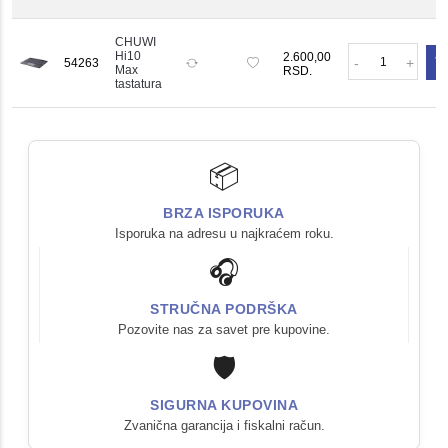
problem nedostatka portova, omogućavajući
povezivanje svih vaših perifernih uređaja bez
CHUWI
Količ
Hi10
2.600,00
komplikacija.
-
+
54263
Max
RSD.
tastatura
📦
BRZA ISPORUKA
Isporuka na adresu u najkraćem roku.
🎧
STRUČNA PODRŠKA
Pozovite nas za savet pre kupovine.
🛡️
SIGURNA KUPOVINA
Zvanična garancija i fiskalni račun.