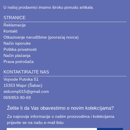
U našoj prodavnici imamo široku ponudu artikala.
STRANICE
Reklamacije
Kontakt
Otkazivanje narudžbine (povraćaj novca)
Način isporuke
Politika privatnosti
Način plaćanja
Prava potrošača
KONTAKTIRAJTE NAS
Vojvode Putnika 51
15353 Majur (Šabac)
stdcomp015@gmail.com
069/853-90-69
Želite li da Vas obavestimo o novim kolekcijama?
Za najnovije informacije o našim proizvodima i kolekcijama
prijavite se na našu e-mail listu.