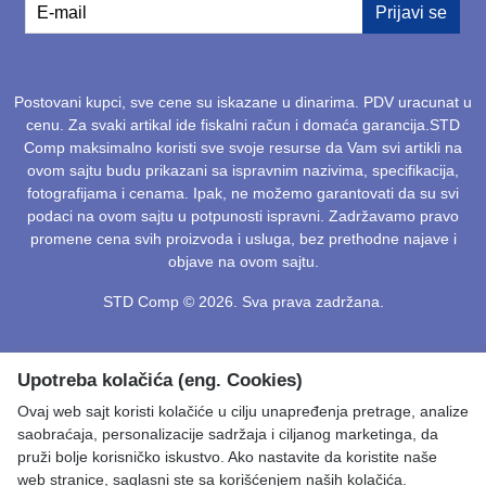
E-mail
Prijavi se
Postovani kupci, sve cene su iskazane u dinarima. PDV uracunat u
cenu. Za svaki artikal ide fiskalni račun i domaća garancija.STD
Comp maksimalno koristi sve svoje resurse da Vam svi artikli na
ovom sajtu budu prikazani sa ispravnim nazivima, specifikacija,
fotografijama i cenama. Ipak, ne možemo garantovati da su svi
podaci na ovom sajtu u potpunosti ispravni. Zadržavamo pravo
promene cena svih proizvoda i usluga, bez prethodne najave i
objave na ovom sajtu.
STD Comp © 2026. Sva prava zadržana.
Upotreba kolačića (eng. Cookies)
Ovaj web sajt koristi kolačiće u cilju unapređenja pretrage, analize
saobraćaja, personalizacije sadržaja i ciljanog marketinga, da
pruži bolje korisničko iskustvo. Ako nastavite da koristite naše
web stranice, saglasni ste sa korišćenjem naših kolačića.