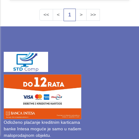
<<
<
1
>
>>
Odloženo plaćanje kreditnim karticama
banke Intesa moguće je samo u našem
maloprodajnom objektu.