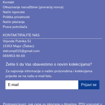
Kontakt
Vaše poslovanje i podaci zaslužuju proverena
Otkazivanje narudžbine (povraćaj novca)
rešenja.
Način isporuke
Politika privatnosti
Način plaćanja
Podrška i bezbednost
Prava potrošača
Naš tim u Šapcu vam je na raspolaganju za sve
KONTAKTIRAJTE NAS
nedoumice oko izbora odgovarajuće licence.
Vojvode Putnika 51
Razumemo koliko je bitno da svaki deo vašeg
15353 Majur (Šabac)
sistema – od
RAM
memorije do
SSD
skladišta
stdcomp015@gmail.com
069/853-90-69
– funkcioniše u harmoniji sa legalnim softverom.
STD Comp
je vaša sigurna luka kada su u
Želite li da Vas obavestimo o novim kolekcijama?
pitanju softverska rešenja koja zahtevaju
Za najnovije informacije o našim proizvodima i kolekcijama
odgovornost, brzinu i pouzdanost.
prijavite se na našu e-mail listu.
E-mail
Prijavi se
Istražite našu ponudu i osigurajte svoj softver.
STD
Comp
Šabac – temelj vašeg sigurnog poslovanja.
Postovani kupci, sve cene su iskazane u dinarima. PDV uracunat u