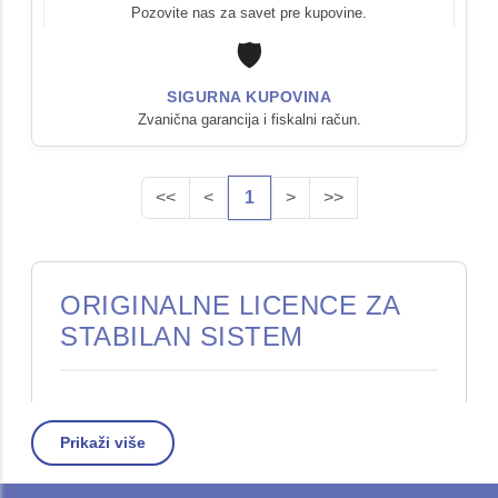
Pozovite nas za savet pre kupovine.
🛡️
SIGURNA KUPOVINA
Zvanična garancija i fiskalni račun.
<<
<
1
>
>>
ORIGINALNE LICENCE ZA
STABILAN SISTEM
Nabavka originalne
softverske licence
je
Prikaži više
temelj svakog profesionalnog i sigurnog
sistema. U
STD Comp
ponudi nudimo licence