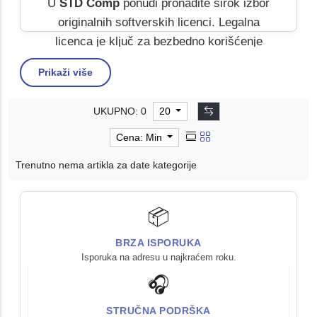
U
STD Comp
ponudi pronađite širok izbor
originalnih softverskih licenci. Legalna
licenca je ključ za bezbedno korišćenje
vašeg računara, garantujući da su vaša
RAM
Prikaži više
memorija i
SSD
podaci zaštićeni i u
potpunosti funkcionalni.
UKUPNO: 0
20
Cena: Min
🔹 Potpuna Legalnost
Trenutno nema artikla za date kategorije
Licencirani softver osigurava miran rad i
usklađenost sa svim bezbednosnim
standardima.
📦
BRZA ISPORUKA
🔹 Optimizovan Rad
Isporuka na adresu u najkraćem roku.
Originalni ključevi omogućavaju pravilno
🎧
korišćenje sistemskih resursa poput
RAM
-a i
SSD
-a.
STRUČNA PODRŠKA