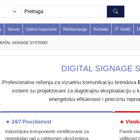
a
Servis
Uslovi kupovine
Reklamacije
Kontakt
IT Vodič
O
IGITAL SIGNAGE SYSTEMS
DIGITAL SIGNAGE S
Profesionalna rešenja za vizuelnu komunikaciju brendova
sistemi su projektovani za dugotrajnu eksploataciju u 
energetsku efikasnost i preciznu repro
🔹 24/7 Pouzdanost
🔹 Visok
Industrijske komponente sertifikovane za
Paneli vis
neprekidan rad u zahtevnim okruženjima.
vidljivost