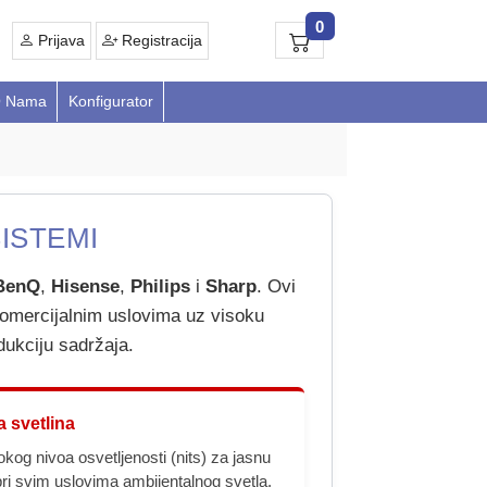
0
Prijava
Registracija
 Nama
Konfigurator
ISTEMI
BenQ
,
Hisense
,
Philips
i
Sharp
. Ovi
komercijalnim uslovima uz visoku
dukciju sadržaja.
a svetlina
okog nivoa osvetljenosti (nits) za jasnu
 pri svim uslovima ambijentalnog svetla.