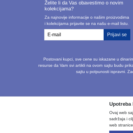
Želite li da Vas obavestimo o novim
kolekcijama?
Za najnovije informacije o našim proizvodima
i kolekcijama prijavite se na našu e-mail listu.
E-mail
Prijavi se
Postovani kupci, sve cene su iskazane u dinari
resurse da Vam svi artikli na ovom sajtu budu pri
sajtu u potpunosti ispravni. 
Upotreba 
Ovaj web sajt
sadržaja i ci
web stranice