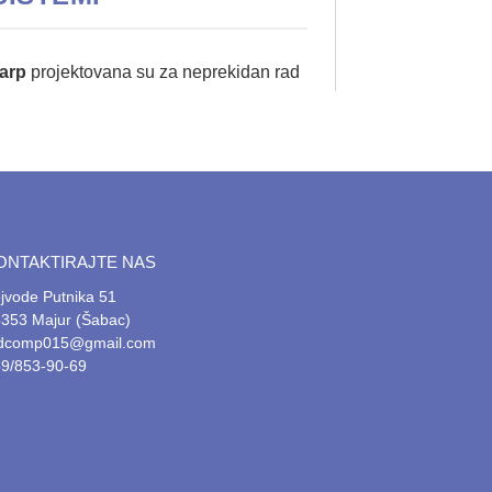
arp
projektovana su za neprekidan rad
rdnih televizora, ovi paneli poseduju
etljenju i napredne sisteme za
esore za brzu obradu video materijala
ONTAKTIRAJTE NAS
što je ključno za dugovečnost panela.
jvode Putnika 51
353 Majur (Šabac)
aljinsko ažuriranje sadržaja, čime se
tdcomp015@gmail.com
9/853-90-69
a