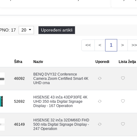
PNO: 17
20
Upoređeni artikli
<<
<
1
>
>>
Šifra
Naziv
Uporedi
Lista želja
BENQ DVY32 Conference
46092
Camera Zoom Certified Smart 4K
UHD crna
HISENSE 43 inča 43DP30FE 4K
52692
UHD 350 nita Digital Signage
Display - 167 Operation
HISENSE 32 inča 32DM66D FHD
46149
500 nita Digital Signage Display -
247 Operation