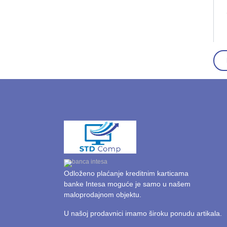
Odloženo plaćanje kreditnim karticama
banke Intesa moguće je samo u našem
maloprodajnom objektu.
U našoj prodavnici imamo široku ponudu artikala.