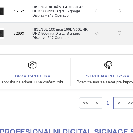
HISENSE 86 inča 86DM66D 4K
46152
UHD 500 nita Digital Signage
Display - 247 Operation
HISENSE 100 inča 100DM66E 4K
52693
UHD 500 nita Digital Signage
Display - 247 Operation
📦
🎧
BRZA ISPORUKA
STRUČNA PODRŠKA
Isporuka na adresu u najkraćem roku.
Pozovite nas za savet pre kupov
<<
<
1
>
>>
PROFESIONALNI DIGITAL SIGNAGE 