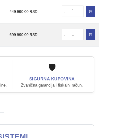
Količina
-
+
449.990,00
RSD.
Količina
-
+
699.990,00
RSD.
🛡️
SIGURNA KUPOVINA
ine.
Zvanična garancija i fiskalni račun.
SISTEMI