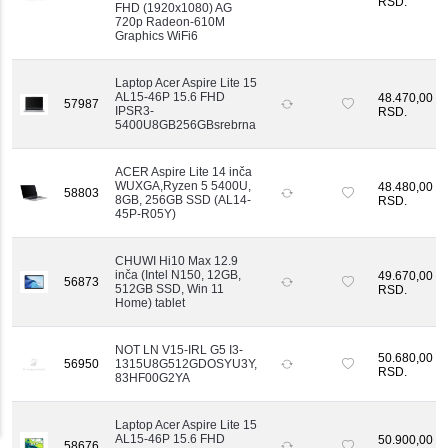
RSD.
FHD (1920x1080) AG
720p Radeon-610M
Graphics WiFi6
Laptop Acer Aspire Lite 15
AL15-46P 15.6 FHD
48.470,00
57987
IPSR3-
RSD.
5400U8GB256GBsrebrna
ACER Aspire Lite 14 inča
WUXGA,Ryzen 5 5400U,
48.480,00
58803
8GB, 256GB SSD (AL14-
RSD.
45P-R05Y)
CHUWI Hi10 Max 12.9
inča (Intel N150, 12GB,
49.670,00
56873
512GB SSD, Win 11
RSD.
Home) tablet
NOT LN V15-IRL G5 I3-
50.680,00
56950
1315U8G512GDOSYU3Y,
RSD.
83HF00G2YA
Laptop Acer Aspire Lite 15
AL15-46P 15.6 FHD
50.900,00
58676