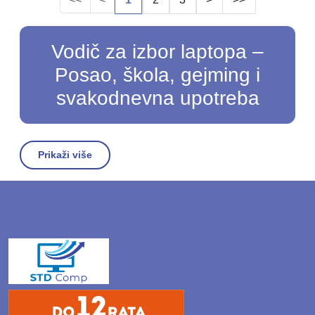
Vodič za izbor laptopa –
Posao, škola, gejming i
svakodnevna upotreba
Prikaži više
💻 1. Kako odabrati laptop
prema svojim potrebama?
Kupovina novog laptopa je dugoročna
investicija, a tržište nudi nebrojeno mnogo
modela sa različitim specifikacijama. Najčešća
greška je kupovina uređaja samo na osnovu