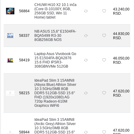
Visokokapacitetni NVMe SSD diskovi
CHUWI Hi10 X2 10.1 inča
obezbeđuju sigurnost vaših podataka.
(Core I3-10100Y, 8GB,
43.240,00
56864
256GB SSD, Win 11
RSD.
Home) tablet
NB ASUS 15,6'' E1504FA-
44.830,00
58337
BQA5499 R3-30
RSD.
8GB256GB NOS
Laptop Asus Vivobook Go
15 E1504FA-BQA2876
46.050,00
58419
15.6 FHD IPSR3-
RSD.
308GBNVMe 512GB
IdeaPad Slim 3 15AMN8
(Abyss Blue) Athlon Silver
10 3.5GHz/3MB 8GB
47.620,00
58215
DDR5 512GB-SSD 15.6''
RSD.
FHD (1920x1080) AG
720p Radeon-610M
Graphics WiFi6
IdeaPad Slim 3 15AMN8
(Arctic Grey) Athlon Silver
10 3.5GHz/3MB 8GB
47.620,00
58944
DDR5 512GB-SSD 15.6''