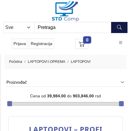
0
Prijava
Registracija
Početna
LAPTOPOVI I OPREMA
LAPTOPOVI
Proizvođač
Cena od
39,984.00
do
903,846.00
rsd
LAPTOPOVI – PROFI