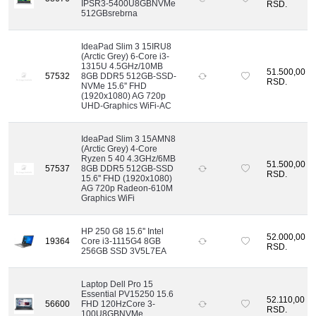
IPSR3-5400U8GBNVMe
RSD.
512GBsrebrna
IdeaPad Slim 3 15IRU8
(Arctic Grey) 6-Core i3-
1315U 4.5GHz/10MB
51.500,00
57532
8GB DDR5 512GB-SSD-
RSD.
NVMe 15.6'' FHD
(1920x1080) AG 720p
UHD-Graphics WiFi-AC
IdeaPad Slim 3 15AMN8
(Arctic Grey) 4-Core
Ryzen 5 40 4.3GHz/6MB
51.500,00
57537
8GB DDR5 512GB-SSD
RSD.
15.6'' FHD (1920x1080)
AG 720p Radeon-610M
Graphics WiFi
HP 250 G8 15.6'' Intel
52.000,00
19364
Core i3-1115G4 8GB
RSD.
256GB SSD 3V5L7EA
Laptop Dell Pro 15
Essential PV15250 15.6
52.110,00
56600
FHD 120HzCore 3-
RSD.
100U8GBNVMe