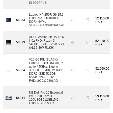
512GBFPUS
Laptop HP 250R G9 15.6
FHDCore 3-100U8GB
52.110,00
58833
DDR4NVMe
RSD.
512GBGLANSRB3AG5AT
ACER Aspire Lite 15 15.6
inča FHD, Ryzen 3
52.410,00
58513
5400U, 8GB, 512GB SSD
RSD.
(AL15-46P-R1KH)
V15 G5 IRL (BLACK)
Core i3-1315U (6C/8T, P
up to 4.5GHz, E up to
52.560,00
56534
3.3GHz, 10MB), 1x 16GB
RSD.
DDR5, SSD 512GB
NVMe 2242, 15.6''
FHD(1920x1080) AG
NB Dell Pro 15 Essential
PV15250 Core 3
53.110,00
56344
100U8GB512GB15.6
RSD.
FHDENGFPR2YR