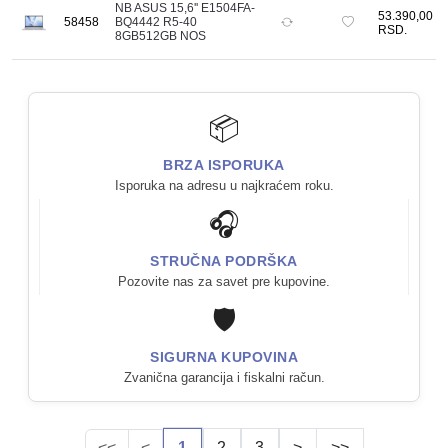
NB ASUS 15,6'' E1504FA-
53.390,00
58458
BQ4442 R5-40
RSD.
8GB512GB NOS
📦
BRZA ISPORUKA
Isporuka na adresu u najkraćem roku.
🎧
STRUČNA PODRŠKA
Pozovite nas za savet pre kupovine.
🛡️
SIGURNA KUPOVINA
Zvanična garancija i fiskalni račun.
<<
<
1
2
3
>
>>