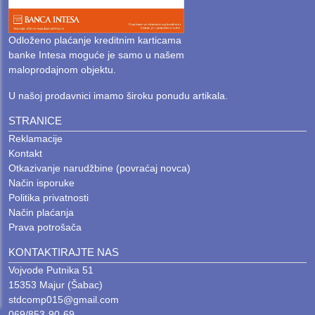
Odloženo plaćanje kreditnim karticama
banke Intesa moguće je samo u našem
maloprodajnom objektu.
U našoj prodavnici imamo široku ponudu artikala.
STRANICE
Reklamacije
Kontakt
Otkazivanje narudžbine (povraćaj novca)
Način isporuke
Politika privatnosti
Način plaćanja
Prava potrošača
KONTAKTIRAJTE NAS
Vojvode Putnika 51
15353 Majur (Šabac)
stdcomp015@gmail.com
069/853-90-69