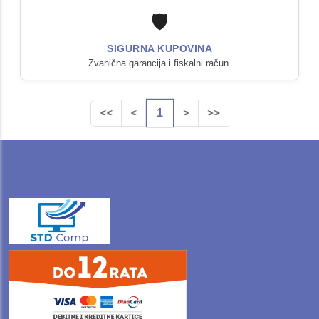
🛡️
SIGURNA KUPOVINA
Zvanična garancija i fiskalni račun.
<<
<
1
>
>>