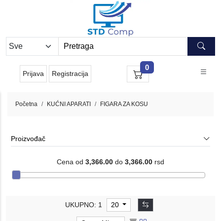
0
Prijava
Registracija
Početna
KUĆNI APARATI
FIGARA ZA KOSU
Proizvođač
Cena od
3,366.00
do
3,366.00
rsd
UKUPNO: 1
20