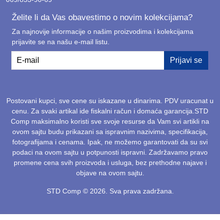
Želite li da Vas obavestimo o novim kolekcijama?
Za najnovije informacije o našim proizvodima i kolekcijama
prijavite se na našu e-mail listu.
E-mail
Prijavi se
Postovani kupci, sve cene su iskazane u dinarima. PDV uracunat u
cenu. Za svaki artikal ide fiskalni račun i domaća garancija.STD
Comp maksimalno koristi sve svoje resurse da Vam svi artikli na
ovom sajtu budu prikazani sa ispravnim nazivima, specifikacija,
fotografijama i cenama. Ipak, ne možemo garantovati da su svi
podaci na ovom sajtu u potpunosti ispravni. Zadržavamo pravo
promene cena svih proizvoda i usluga, bez prethodne najave i
objave na ovom sajtu.
STD Comp © 2026. Sva prava zadržana.