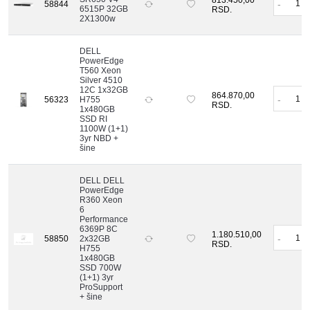
813.450,00
-
58844
6515P 32GB
RSD.
2X1300w
DELL
PowerEdge
T560 Xeon
Silver 4510
12C 1x32GB
864.870,00
-
56323
H755
RSD.
1x480GB
SSD RI
1100W (1+1)
3yr NBD +
šine
DELL DELL
PowerEdge
R360 Xeon
6
Performance
6369P 8C
1.180.510,00
-
58850
2x32GB
RSD.
H755
1x480GB
SSD 700W
(1+1) 3yr
ProSupport
+ šine