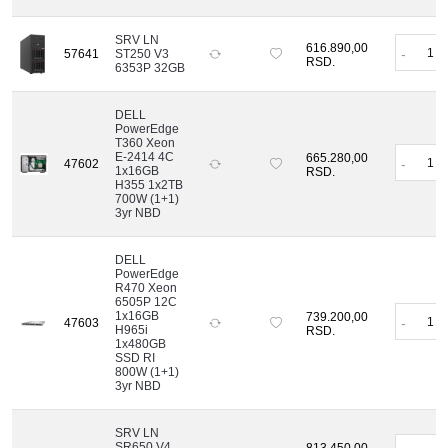
SRV LN
616.890,00
-
57641
ST250 V3
RSD.
6353P 32GB
DELL
PowerEdge
T360 Xeon
E-2414 4C
665.280,00
-
47602
1x16GB
RSD.
H355 1x2TB
700W (1+1)
3yr NBD
DELL
PowerEdge
R470 Xeon
6505P 12C
1x16GB
739.200,00
-
47603
H965i
RSD.
1x480GB
SSD RI
800W (1+1)
3yr NBD
SRV LN
SR650 V4