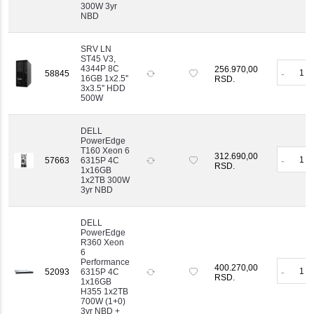
300W 3yr
diskove.
NBD
SRV LN
ST45 V3,
4344P 8C
256.970,00
-
58845
16GB 1x2.5''
RSD.
3x3.5'' HDD
500W
DELL
PowerEdge
T160 Xeon 6
312.690,00
-
57663
6315P 4C
RSD.
1x16GB
1x2TB 300W
3yr NBD
DELL
PowerEdge
R360 Xeon
6
Performance
400.270,00
-
52093
6315P 4C
RSD.
1x16GB
H355 1x2TB
700W (1+0)
3yr NBD +