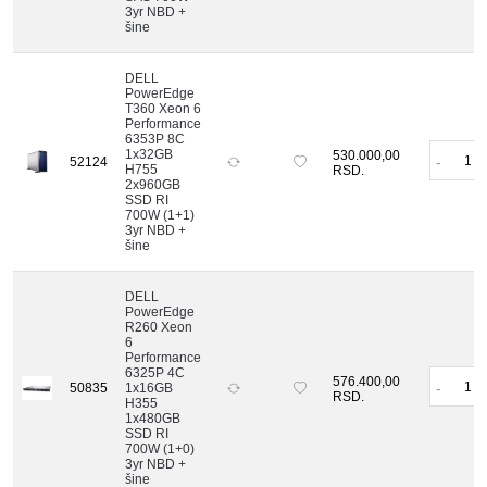
3yr NBD +
šine
DELL
PowerEdge
T360 Xeon 6
Performance
6353P 8C
1x32GB
530.000,00
-
52124
H755
RSD.
2x960GB
SSD RI
700W (1+1)
3yr NBD +
šine
DELL
PowerEdge
R260 Xeon
6
Performance
6325P 4C
576.400,00
-
50835
1x16GB
RSD.
H355
1x480GB
SSD RI
700W (1+0)
3yr NBD +
šine