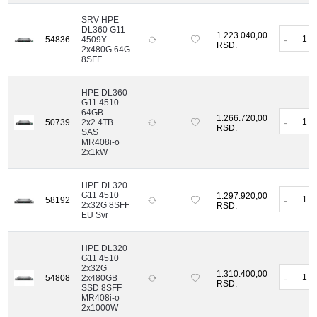
SRV HPE
DL360 G11
1.223.040,00
-
54836
4509Y
RSD.
2x480G 64G
8SFF
HPE DL360
G11 4510
64GB
1.266.720,00
-
50739
2x2.4TB
RSD.
SAS
MR408i-o
2x1kW
HPE DL320
G11 4510
1.297.920,00
-
58192
2x32G 8SFF
RSD.
EU Svr
HPE DL320
G11 4510
2x32G
1.310.400,00
-
54808
2x480GB
RSD.
SSD 8SFF
MR408i-o
2x1000W