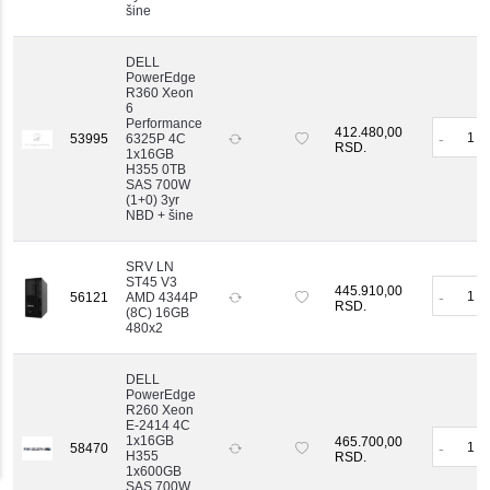
šine
DELL
PowerEdge
R360 Xeon
6
Performance
412.480,00
-
53995
6325P 4C
RSD.
1x16GB
H355 0TB
SAS 700W
(1+0) 3yr
NBD + šine
SRV LN
ST45 V3
445.910,00
-
56121
AMD 4344P
RSD.
(8C) 16GB
480x2
DELL
PowerEdge
R260 Xeon
E-2414 4C
1x16GB
465.700,00
-
58470
H355
RSD.
1x600GB
SAS 700W