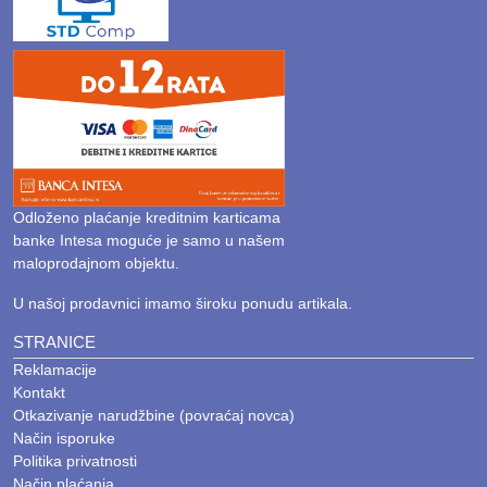
visokih performansi.
Dizajnirani za maksimalnu
produktivnost
Bilo da gradite novu mrežu ili nadograđujete postojeći
sistem, naši
serveri
(HP, Dell, Lenovo) nude proveren
kvalitet i modularnost. Kod nas možete pronaći
Odloženo plaćanje kreditnim karticama
modele koji odgovaraju vašem budžetu i specifičnim
banke Intesa moguće je samo u našem
potrebama, uz podršku za sve tipove poslovnih
maloprodajnom objektu.
aplikacija.
U našoj prodavnici imamo široku ponudu artikala.
STRANICE
Stručna podrška STD Comp tima
Reklamacije
U
STD Comp
-u u Šapcu razumemo važnost stabilne
Kontakt
infrastrukture. Naš tim je tu da vam pomogne oko
Otkazivanje narudžbine (povraćaj novca)
izbora prave mašine (bilo da preferirate HP, Dell ili
Način isporuke
Lenovo), saveta za proširenje
RAM
kapaciteta ili
Politika privatnosti
izbora adekvatnog
SSD
kapaciteta za vaše projekte.
Način plaćanja