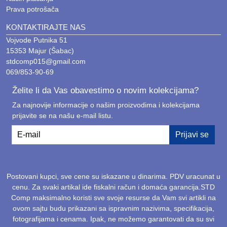
Prava potrošača
Istražite ponudu i uverite se u kvalitet koji nudimo.
KONTAKTIRAJTE NAS
STD Comp
Šabac – temelj vašeg uspešnog
Vojvode Putnika 51
poslovanja.
15353 Majur (Šabac)
stdcomp015@gmail.com
069/853-90-69
Često postavljana pitanja (FAQ)
Želite li da Vas obavestimo o novim kolekcijama?
Za najnovije informacije o našim proizvodima i kolekcijama
1. Koje brendove servera imate?
prijavite se na našu e-mail listu.
Specijalizovani smo za proverene svetske brendove:
E-mail
Prijavi se
HP, Dell i Lenovo
.
2. Šta odlikuje ove servere?
Odlikuje ih izuzetna stabilnost, mogućnost rada 24/7 i
Postovani kupci, sve cene su iskazane u dinarima. PDV uracunat u
cenu. Za svaki artikal ide fiskalni račun i domaća garancija.STD
vrhunski kvalitet izrade komponenti.
Comp maksimalno koristi sve svoje resurse da Vam svi artikli na
ovom sajtu budu prikazani sa ispravnim nazivima, specifikacija,
3. Zašto je bitan serverski SSD?
fotografijama i cenama. Ipak, ne možemo garantovati da su svi
Serverski
SSD
nudi veću izdržljivost i brzinu odziva,