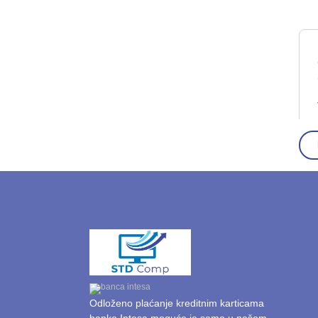
Odloženo plaćanje kreditnim karticama
banke Intesa moguće je samo u našem