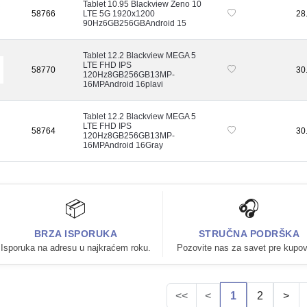
Tablet 10.95 Blackview Zeno 10
58766
LTE 5G 1920x1200
28
90Hz6GB256GBAndroid 15
Tablet 12.2 Blackview MEGA 5
LTE FHD IPS
58770
30
120Hz8GB256GB13MP-
16MPAndroid 16plavi
Tablet 12.2 Blackview MEGA 5
LTE FHD IPS
58764
30
120Hz8GB256GB13MP-
16MPAndroid 16Gray
📦
🎧
BRZA ISPORUKA
STRUČNA PODRŠKA
Isporuka na adresu u najkraćem roku.
Pozovite nas za savet pre kupov
<<
<
1
2
>