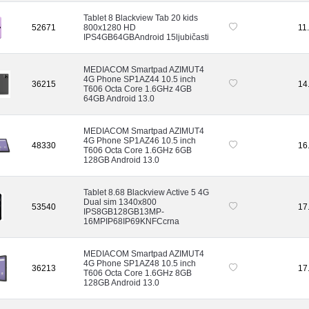
Tablet 8 Blackview Tab 20 kids
52671
800x1280 HD
11
IPS4GB64GBAndroid 15ljubičasti
MEDIACOM Smartpad AZIMUT4
4G Phone SP1AZ44 10.5 inch
36215
14
T606 Octa Core 1.6GHz 4GB
64GB Android 13.0
MEDIACOM Smartpad AZIMUT4
4G Phone SP1AZ46 10.5 inch
48330
16
T606 Octa Core 1.6GHz 6GB
128GB Android 13.0
Tablet 8.68 Blackview Active 5 4G
Dual sim 1340x800
53540
17
IPS8GB128GB13MP-
16MPIP68IP69KNFCcrna
MEDIACOM Smartpad AZIMUT4
4G Phone SP1AZ48 10.5 inch
36213
17
T606 Octa Core 1.6GHz 8GB
128GB Android 13.0