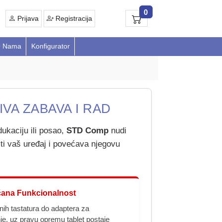
0
Prijava
Registracija
 Nama
Konfigurator
VA ZABAVA I RAD
dukaciju ili posao,
STD Comp
nudi
ti vaš uređaj i povećava njegovu
ćana Funkcionalnost
ih tastatura do adaptera za
je, uz pravu opremu tablet postaje