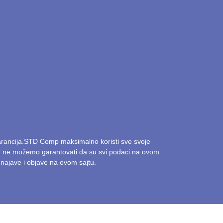
razlike u ekranima, procesorima i
platiti kroz dugotrajno korišćenje.
 (FAQ)
 očistim ekran tableta?
sključivo krpice od mikrofibera i sredstva
za ekrane, nikako agresivne hemikalije.
garancija.STD Comp maksimalno koristi sve svoje
ak, ne možemo garantovati da su svi podaci na ovom
dugo traje baterija na tabletu?
najave i objave na ovom sajtu.
visi od korišćenja, ali moderni tableti nude
tonomiju za celodnevnu upotrebu.
e tablet dobar za školu?
lan je za čitanje materijala, pisanje beleški i