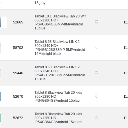
15gray
Tablet 10.1 Blackview Tab 20 Wifi
800x1280 HD+
52665
11
IPS4GB64GB5MP-8MPAndroid
15blue
Tablet 8.68 Blackview LINK 2
800x1340 HD+
58702
11
IPS4GB128GB8MP-5MPAndroid
15Midnight black
Tablet 8.68 Blackview LINK 2
800x1340 HD+
55446
11
IPS4GB128GB8MP-5MPAndroid
15Blue
Tablet 8 Blackview Tab 20 kids
52670
800x1280 HD
11
IPS4GB64GBAndroid 15plavi
Tablet 8 Blackview Tab 20 kids
52672
800x1280 HD
11
IPS4GB64GBAndroid 15zeleni