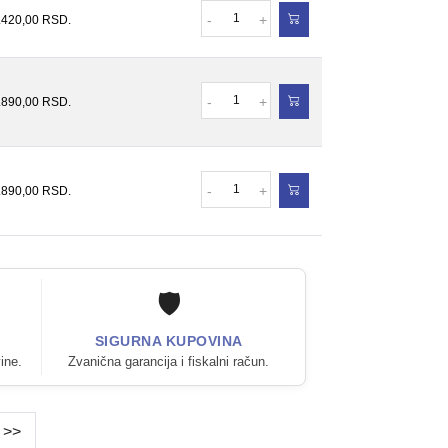
Količina
-
+
.420,00
RSD.
Količina
-
+
.890,00
RSD.
Količina
-
+
.890,00
RSD.
🛡️
SIGURNA KUPOVINA
ine.
Zvanična garancija i fiskalni račun.
>>