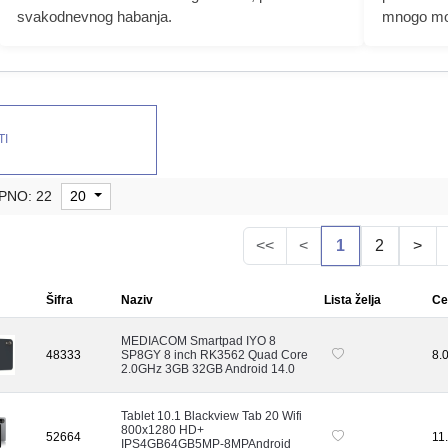
svakodnevnog habanja.
mnogo moć
TI
PNO: 22
20
<<
<
1
2
>
Šifra
Naziv
Lista želja
Ce
MEDIACOM Smartpad IYO 8
48333
SP8GY 8 inch RK3562 Quad Core
8.
2.0GHz 3GB 32GB Android 14.0
Tablet 10.1 Blackview Tab 20 Wifi
800x1280 HD+
52664
11
IPS4GB64GB5MP-8MPAndroid