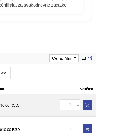
niji alat za svakodnevne zadatke.
Cena: Min
>>
na
Količina
Količina
-
+
090,00
RSD.
Količina
-
+
.010,00
RSD.