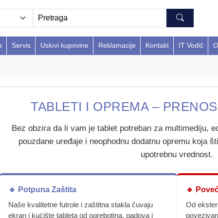
a
Servis
Uslovi kupovine
Reklamacije
Kontakt
IT Vodič
O
TABLETI I OPREMA – PRENOSI
Bez obzira da li vam je tablet potreban za multimediju, e
pouzdane uređaje i neophodnu dodatnu opremu koja šti
upotrebnu vrednost.
🔹 Potpuna Zaštita
🔹 Pove
Naše kvalitetne futrole i zaštitna stakla čuvaju
Od ekstern
ekran i kućište tableta od ogrebotina, padova i
povezivan