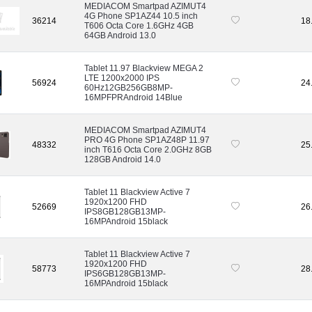
MEDIACOM Smartpad AZIMUT4
4G Phone SP1AZ44 10.5 inch
36214
18
T606 Octa Core 1.6GHz 4GB
64GB Android 13.0
Tablet 11.97 Blackview MEGA 2
LTE 1200x2000 IPS
56924
24
60Hz12GB256GB8MP-
16MPFPRAndroid 14Blue
MEDIACOM Smartpad AZIMUT4
PRO 4G Phone SP1AZ48P 11.97
48332
25
inch T616 Octa Core 2.0GHz 8GB
128GB Android 14.0
Tablet 11 Blackview Active 7
1920x1200 FHD
52669
26
IPS8GB128GB13MP-
16MPAndroid 15black
Tablet 11 Blackview Active 7
1920x1200 FHD
58773
28
IPS6GB128GB13MP-
16MPAndroid 15black