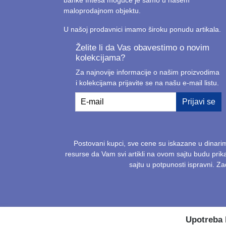
maloprodajnom objektu.
U našoj prodavnici imamo široku ponudu artikala.
Želite li da Vas obavestimo o novim
kolekcijama?
Za najnovije informacije o našim proizvodima
i kolekcijama prijavite se na našu e-mail listu.
E-mail
Prijavi se
Postovani kupci, sve cene su iskazane u dinari
resurse da Vam svi artikli na ovom sajtu budu pri
sajtu u potpunosti ispravni. 
Upotreba 