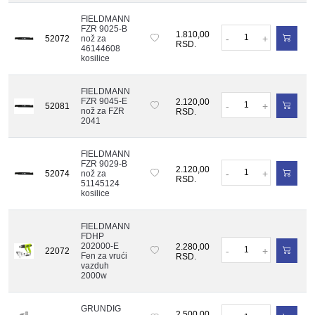
FIELDMANN
FZR 9025-B
Količina
1.810,00
-
+
52072
nož za
RSD.
46144608
kosilice
FIELDMANN
Količina
FZR 9045-E
2.120,00
-
+
52081
nož za FZR
RSD.
2041
FIELDMANN
FZR 9029-B
Količina
2.120,00
-
+
52074
nož za
RSD.
51145124
kosilice
FIELDMANN
FDHP
Količina
202000-E
2.280,00
-
+
22072
Fen za vrući
RSD.
vazduh
2000w
GRUNDIG
Količina
2.500,00