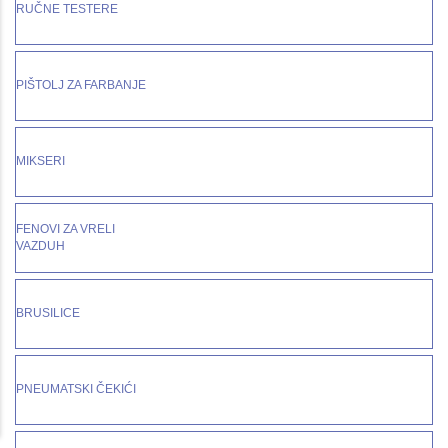
RUČNE TESTERE
PIŠTOLJ ZA FARBANJE
MIKSERI
FENOVI ZA VRELI
VAZDUH
BRUSILICE
PNEUMATSKI ČEKIĆI