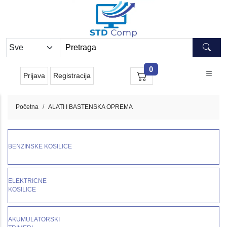
0
Prijava
Registracija
Početna
ALATI I BASTENSKA OPREMA
BENZINSKE KOSILICE
ELEKTRICNE
KOSILICE
AKUMULATORSKI