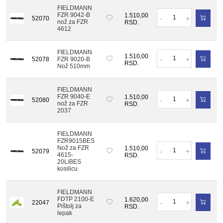
FIELDMANN
Količina
FZR 9042-B
1.510,00
-
+
52070
nož za FZR
RSD.
4612
FIELDMANN
Količina
1.510,00
-
+
52078
FZR 9020-B
RSD.
Nož 510mm
FIELDMANN
Količina
FZR 9040-E
1.510,00
-
+
52080
nož za FZR
RSD.
2037
FIELDMANN
FZR9015BES
Količina
Nož za FZR
1.510,00
-
+
52079
4615-
RSD.
20LiBES
kosilicu
FIELDMANN
Količina
FDTP 2100-E
1.620,00
-
+
22047
Pištolj za
RSD.
lepak