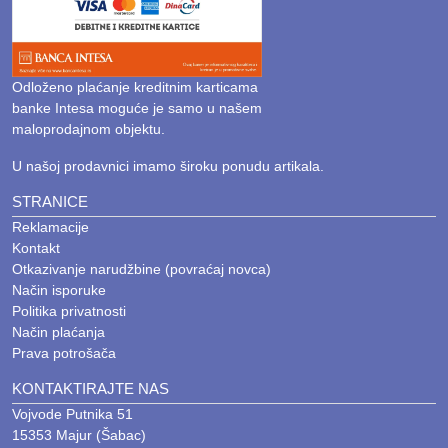
Odloženo plaćanje kreditnim karticama
banke Intesa moguće je samo u našem
maloprodajnom objektu.
U našoj prodavnici imamo široku ponudu artikala.
STRANICE
Reklamacije
Kontakt
Otkazivanje narudžbine (povraćaj novca)
Način isporuke
Politika privatnosti
Način plaćanja
Prava potrošača
KONTAKTIRAJTE NAS
Vojvode Putnika 51
15353 Majur (Šabac)