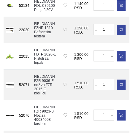
FIELDMANN
Količina
1.140,00
-
+
53134
FDUZ 79100
RSD.
Punjač 20V
FIELDMANN
Količina
FZNR 1310
1.290,00
-
+
22020
Baštenska
RSD.
testera
FIELDMANN
Količina
FDTP 2020-E
1.300,00
-
+
22015
Pištolj za
RSD.
lepak
FIELDMANN
FZR 9036-E
Količina
1.510,00
-
+
52071
nož za FZR
RSD.
2015-E
kosilicu
FIELDMANN
FZR 9023-B
Količina
1.510,00
-
+
52076
Nož za
RSD.
40034008
kosilice