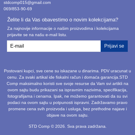
stdcomp015@gmail.com
069/853-90-69
Želite li da Vas obavestimo o novim kolekcijama?
Za najnovije informacije o našim proizvodima i kolekcijama
prijavite se na našu e-mail listu.
E-mail
Prijavi se
Postovani kupci, sve cene su iskazane u dinarima. PDV uracunat u
cenu. Za svaki artikal ide fiskalni račun i domaća garancija.STD
Comp maksimalno koristi sve svoje resurse da Vam svi artikli na
ovom sajtu budu prikazani sa ispravnim nazivima, specifikacija,
fotografijama i cenama. Ipak, ne možemo garantovati da su svi
podaci na ovom sajtu u potpunosti ispravni. Zadržavamo pravo
promene cena svih proizvoda i usluga, bez prethodne najave i
objave na ovom sajtu.
STD Comp © 2026. Sva prava zadržana.