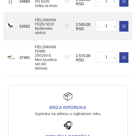
-
+
34884
HS 6220
RSD.
četka za kosu
FIELDMANN
Količina
FDZN 5010
2.500,00
-
+
52062
Baštenska
RSD.
stolica
FIELDMANN
FDMB
Količina
200160-E
2.570,00
-
+
37481
Mini brusilica
RSD.
set (40
delova)
📦
BRZA ISPORUKA
Isporuka na adresu u najkraćem roku.
🎧