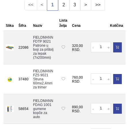
<<
<
1
2
3
>
>>
Lista
Slika
Šifra
Naziv
želja
Cena
Količina
FIELDMANN
FDTP 9021
Količina
Patrone u
320,00
-
+
22086
boji za pištolj
RSD.
za lepak
(7x200mm)
FIELDMANN
FZS 9021
Količina
760,00
-
+
37480
Struna
RSD.
60mx2,4mm
za trimer
FIELDMANN
FDAG 1001
Količina
890,00
-
+
58654
gumene
RSD.
kopče za
auto