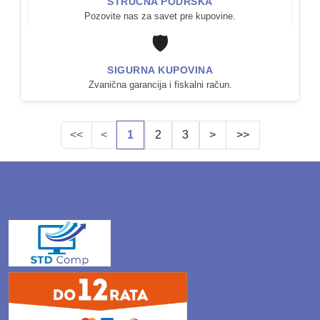
STRUČNA PODRŠKA
Pozovite nas za savet pre kupovine.
🛡️
SIGURNA KUPOVINA
Zvanična garancija i fiskalni račun.
<<
<
1
2
3
>
>>