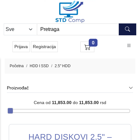
0
Prijava
Registracija
Početna
HDD I SSD
2.5" HDD
Proizvođač
Cena od
11,853.00
do
11,853.00
rsd
HARD DISKOVI 2.5" –