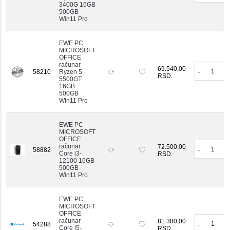
3400G 16GB
🔹 Vrhunske Performanse
500GB
Win11 Pro
Moderne komponente koje osiguravaju gladak
rad i u najzahtevnijim profesionalnim i gejming
EWE PC
aplikacijama.
MICROSOFT
OFFICE
računar
69.540,00
-
+
58210
Ryzen 5
RSD.
5500GT
16GB
500GB
Win11 Pro
EWE PC
MICROSOFT
OFFICE
računar
72.500,00
-
+
58882
Core i3-
RSD.
12100 16GB
500GB
Win11 Pro
EWE PC
MICROSOFT
OFFICE
računar
81.380,00
-
+
54288
Core i5-
RSD.