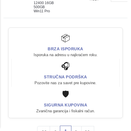
12400 16GB
500GB
Win11 Pro
📦
BRZA ISPORUKA
Isporuka na adresu u najkraćem roku.
🎧
STRUČNA PODRŠKA
Pozovite nas za savet pre kupovine.
🛡️
SIGURNA KUPOVINA
Zvanična garancija i fiskalni račun.