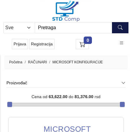
0
Prijava
Registracija
Početna
RAČUNARI
MICROSOFT KONFIGURACIJE
Proizvođač
Cena od
63,622.00
do
81,376.00
rsd
MICROSOFT