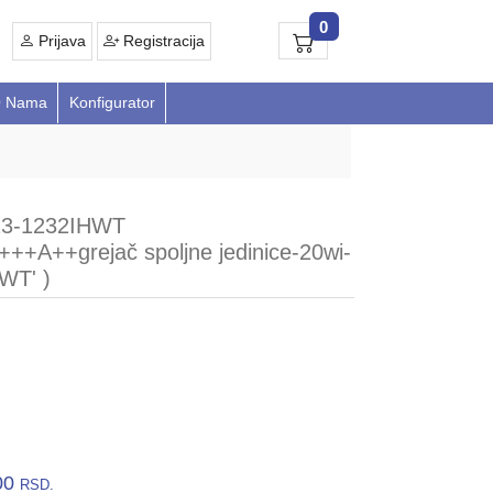
0
Prijava
Registracija
 Nama
Konfigurator
13-1232IHWT
++A++grejač spoljne jedinice-20wi-
WT' )
00
RSD.