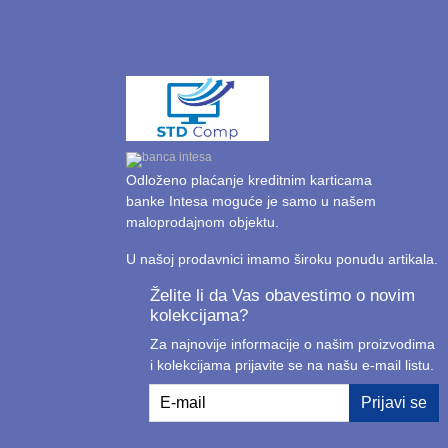
Odloženo plaćanje kreditnim karticama
banke Intesa moguće je samo u našem
maloprodajnom objektu.
U našoj prodavnici imamo široku ponudu artikala.
Želite li da Vas obavestimo o novim
kolekcijama?
Za najnovije informacije o našim proizvodima
i kolekcijama prijavite se na našu e-mail listu.
E-mail
Prijavi se