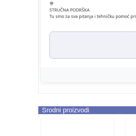
💬
STRUČNA PODRŠKA
Tu smo za sva pitanja i tehničku pomoć pr
Srodni proizvodi