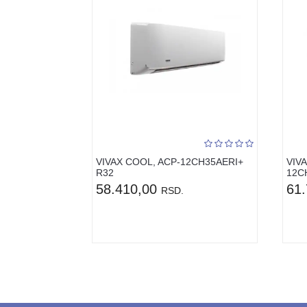
VIVAX COOL, ACP-12CH35AERI+
VIVA
R32
12C
58.410,00
61
RSD.