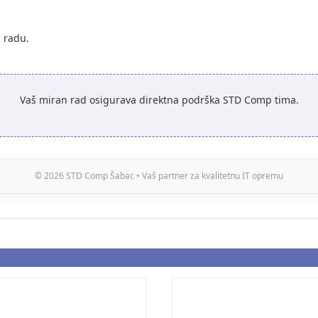
i radu.
Vaš miran rad osigurava direktna podrška STD Comp tima.
© 2026 STD Comp Šabac • Vaš partner za kvalitetnu IT opremu