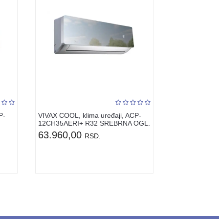
P-
VIVAX COOL, klima uređaji, ACP-
12CH35AERI+ R32 SREBRNA OGL.
63.960,00
RSD.