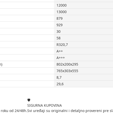
12000
13000
879
929
30
58
R320,7
A++
A+++
m)
802x200x295
765x303x555
8,7
29,6
🛡️
SIGURNA KUPOVINA
 roku od 24/48h.
Svi uređaji su originalni i detaljno provereni pre sl