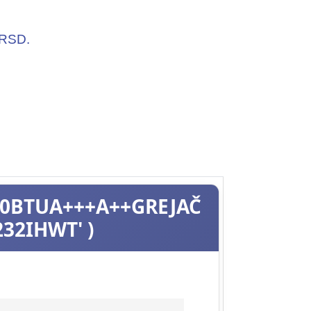
RSD.
00BTUA+++A++GREJAČ
232IHWT' )