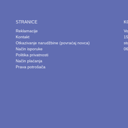
STRANICE
K
Reklamacije
Vo
Kontakt
15
Otkazivanje narudžbine (povraćaj novca)
s
Način isporuke
06
Politika privatnosti
Način plaćanja
Prava potrošača