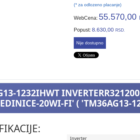
(* za odlozeno placanje)
55.570,00
WebCena:
8.630,00
Popust:
RSD.
Nije dostupno
G13-1232IHWT INVERTERR32120
EDINICE-20WI-FI' ( 'TM36AG13-1
FIKACIJE:
Inverter