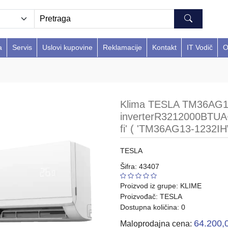
a
Servis
Uslovi kupovine
Reklamacije
Kontakt
IT Vodič
O
Klima TESLA TM36AG
inverterR3212000BTUA+
fi' ( 'TM36AG13-1232IH
TESLA
Šifra: 43407
Proizvod iz grupe:
KLIME
Proizvođač:
TESLA
Dostupna količina: 0
64.200,
Maloprodajna cena: