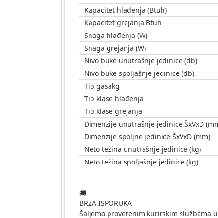
Kapacitet hlađenja (Btuh)
Kapacitet grejanja Btuh
Snaga hlađenja (W)
Snaga grejanja (W)
Nivo buke unutrašnje jedinice (db)
Nivo buke spoljašnje jedinice (db)
Tip gasakg
Tip klase hlađenja
Tip klase grejanja
Dimenzije unutrašnje jedinice ŠxVxD (m
Dimenzije spoljne jedinice ŠxVxD (mm)
Neto težina unutrašnje jedinice (kg)
Neto težina spoljašnje jedinice (kg)
🚚
BRZA ISPORUKA
Šaljemo proverenim kurirskim službama u