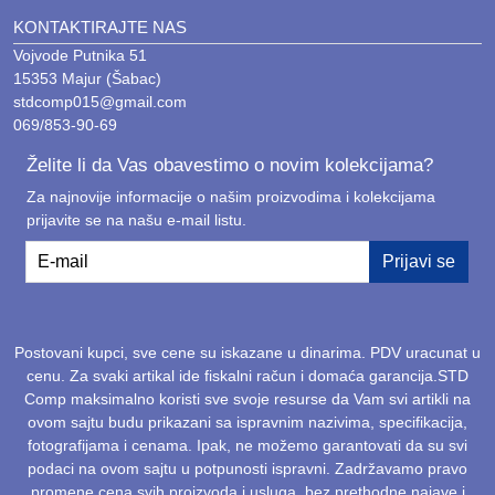
KONTAKTIRAJTE NAS
Vojvode Putnika 51
15353 Majur (Šabac)
stdcomp015@gmail.com
069/853-90-69
Želite li da Vas obavestimo o novim kolekcijama?
Za najnovije informacije o našim proizvodima i kolekcijama
prijavite se na našu e-mail listu.
E-mail
Prijavi se
Postovani kupci, sve cene su iskazane u dinarima. PDV uracunat u
cenu. Za svaki artikal ide fiskalni račun i domaća garancija.STD
Comp maksimalno koristi sve svoje resurse da Vam svi artikli na
ovom sajtu budu prikazani sa ispravnim nazivima, specifikacija,
fotografijama i cenama. Ipak, ne možemo garantovati da su svi
podaci na ovom sajtu u potpunosti ispravni. Zadržavamo pravo
promene cena svih proizvoda i usluga, bez prethodne najave i