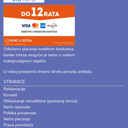
Odloženo plaćanje kreditnim karticama
banke Intesa moguće je samo u našem
maloprodajnom objektu.
U našoj prodavnici imamo široku ponudu artikala.
STRANICE
Reklamacije
Kontakt
Otkazivanje narudžbine (povraćaj novca)
Način isporuke
Politika privatnosti
Način plaćanja
Prava potrošača