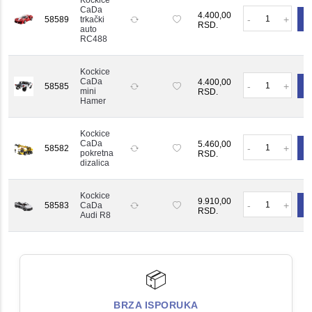
Kockice
CaDa
Količ
4.400,00
-
+
58589
trkački
RSD.
auto
RC488
Kockice
Količ
CaDa
4.400,00
-
+
58585
mini
RSD.
Hamer
Kockice
Količ
CaDa
5.460,00
-
+
58582
pokretna
RSD.
dizalica
Kockice
Količ
9.910,00
-
+
58583
CaDa
RSD.
Audi R8
📦
BRZA ISPORUKA