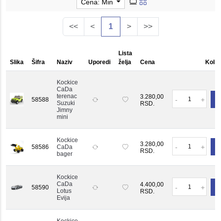
Cena: Min
<<
<
1
>
>>
Lista
Slika
Šifra
Naziv
Uporedi
želja
Cena
Količ
Kockice
CaDa
Količ
terenac
3.280,00
-
+
58588
Suzuki
RSD.
Jimny
mini
Kockice
Količ
3.280,00
-
+
58586
CaDa
RSD.
bager
Kockice
Količ
CaDa
4.400,00
-
+
58590
Lotus
RSD.
Evija