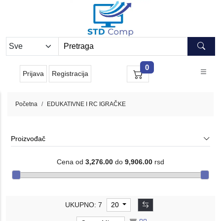
0
Prijava
Registracija
Početna
EDUKATIVNE I RC IGRAČKE
Proizvođač
Cena od
3,276.00
do
9,906.00
rsd
UKUPNO: 7
20