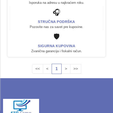
Isporuka na adresu u najkraćem roku.
🎧
STRUČNA PODRŠKA
Pozovite nas za savet pre kupovine.
🛡️
SIGURNA KUPOVINA
Zvanična garancija i fiskalni račun.
<<
<
1
>
>>