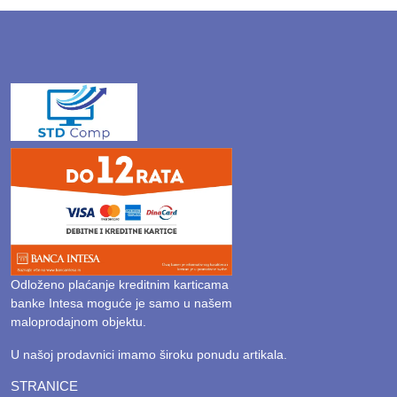
Odloženo plaćanje kreditnim karticama
banke Intesa moguće je samo u našem
maloprodajnom objektu.
U našoj prodavnici imamo široku ponudu artikala.
STRANICE