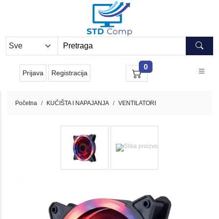
0
Prijava
Registracija
Početna
KUĆIŠTA I NAPAJANJA
VENTILATORI