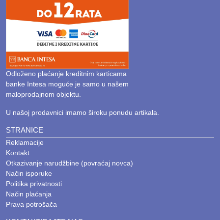
Odloženo plaćanje kreditnim karticama
banke Intesa moguće je samo u našem
maloprodajnom objektu.
U našoj prodavnici imamo široku ponudu artikala.
STRANICE
Reklamacije
Kontakt
Otkazivanje narudžbine (povraćaj novca)
Način isporuke
Politika privatnosti
Način plaćanja
Prava potrošača