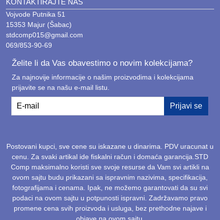
KONTAKTIRAJTE NAS
Vojvode Putnika 51
15353 Majur (Šabac)
stdcomp015@gmail.com
069/853-90-69
Želite li da Vas obavestimo o novim kolekcijama?
Za najnovije informacije o našim proizvodima i kolekcijama
prijavite se na našu e-mail listu.
E-mail
Prijavi se
Postovani kupci, sve cene su iskazane u dinarima. PDV uracunat u
cenu. Za svaki artikal ide fiskalni račun i domaća garancija.STD
Comp maksimalno koristi sve svoje resurse da Vam svi artikli na
ovom sajtu budu prikazani sa ispravnim nazivima, specifikacija,
fotografijama i cenama. Ipak, ne možemo garantovati da su svi
podaci na ovom sajtu u potpunosti ispravni. Zadržavamo pravo
promene cena svih proizvoda i usluga, bez prethodne najave i
objave na ovom sajtu.