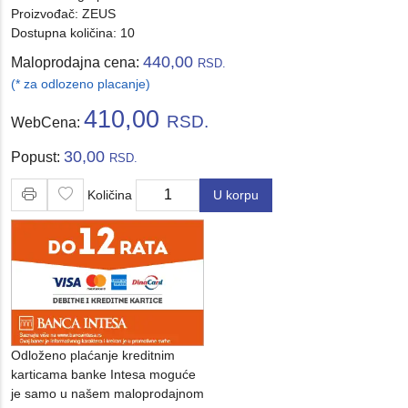
Proizvođač:
ZEUS
Dostupna količina: 10
440,00
Maloprodajna cena:
RSD.
(* za odlozeno placanje)
410,00
RSD.
WebCena:
30,00
Popust:
RSD.
Količina
U korpu
Količina
Odloženo plaćanje kreditnim
karticama banke Intesa moguće
je samo u našem maloprodajnom