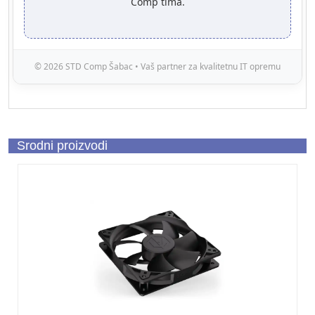
Comp tima.
© 2026 STD Comp Šabac • Vaš partner za kvalitetnu IT opremu
Srodni proizvodi