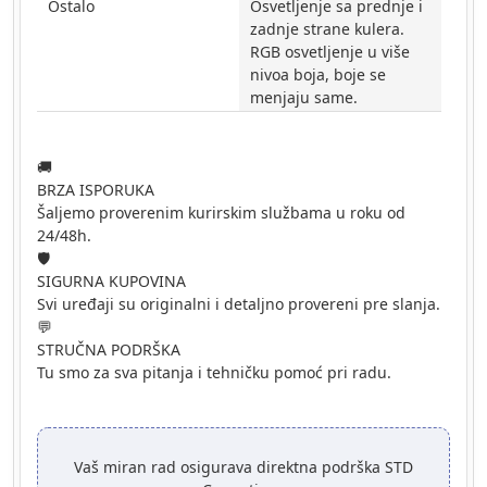
Ostalo
Osvetljenje sa prednje i
zadnje strane kulera.
RGB osvetljenje u više
nivoa boja, boje se
menjaju same.
🚚
BRZA ISPORUKA
Šaljemo proverenim kurirskim službama u roku od
24/48h.
🛡️
SIGURNA KUPOVINA
Svi uređaji su originalni i detaljno provereni pre slanja.
💬
STRUČNA PODRŠKA
Tu smo za sva pitanja i tehničku pomoć pri radu.
Vaš miran rad osigurava direktna podrška STD