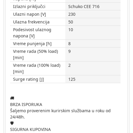
Izlazni priključci
Schuko CEE 716
Ulazni napon [V]
230
Ulazna frekvencija
50
Podesivost ulaznog
10
napona [V]
Vreme punjenja [h]
8
Vreme rada (50% load)
9
[min]
Vreme rada (100% load)
2
[min]
Surge rating [J]
125
🚚
BRZA ISPORUKA
Šaljemo proverenim kurirskim službama u roku od
24/48h.
🛡️
SIGURNA KUPOVINA