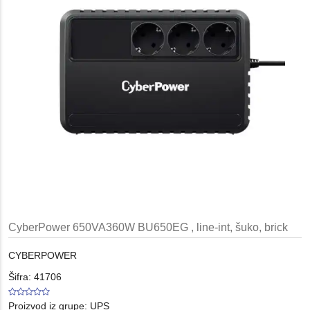
CyberPower 650VA360W BU650EG , line-int, šuko, brick
CYBERPOWER
Šifra: 41706
Proizvod iz grupe:
UPS