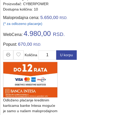
Proizvođač:
CYBERPOWER
Dostupna količina: 10
5.650,00
Maloprodajna cena:
RSD.
(* za odlozeno placanje)
4.980,00
RSD.
WebCena:
670,00
Popust:
RSD.
Količina
U korpu
Količina
Odloženo plaćanje kreditnim
karticama banke Intesa moguće
je samo u našem maloprodajnom