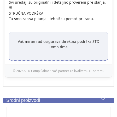
Svi uređaji su originalni i detaljno provereni pre slanja.
💬
STRUČNA PODRŠKA
Tu smo za sva pitanja i tehničku pomoć pri radu.
Vaš miran rad osigurava direktna podrška STD
Comp tima.
© 2026 STD Comp Šabac • Vaš partner za kvalitetnu IT opremu
Srodni proizvodi