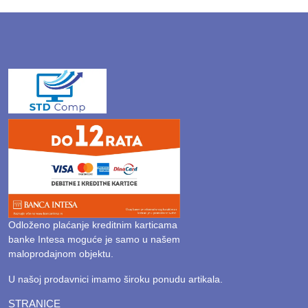
Odloženo plaćanje kreditnim karticama
banke Intesa moguće je samo u našem
maloprodajnom objektu.
U našoj prodavnici imamo široku ponudu artikala.
STRANICE