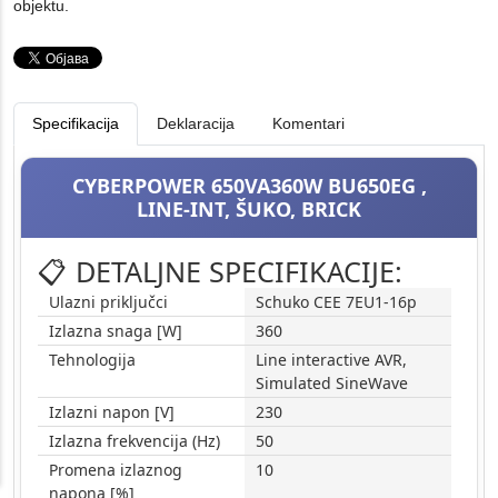
objektu.
Specifikacija
Deklaracija
Komentari
CYBERPOWER 650VA360W BU650EG ,
LINE-INT, ŠUKO, BRICK
📋 DETALJNE SPECIFIKACIJE:
Ulazni priključci
Schuko CEE 7EU1-16p
Izlazna snaga [W]
360
Tehnologija
Line interactive AVR,
Simulated SineWave
Izlazni napon [V]
230
Izlazna frekvencija (Hz)
50
Promena izlaznog
10
napona [%]