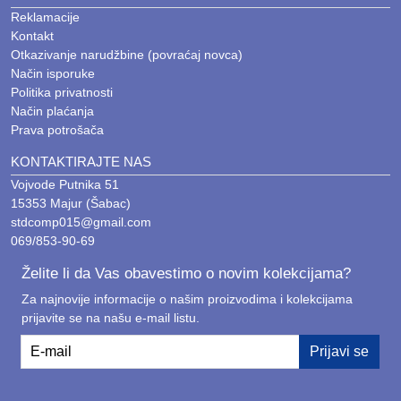
Reklamacije
Kontakt
Otkazivanje narudžbine (povraćaj novca)
Način isporuke
Politika privatnosti
Način plaćanja
Prava potrošača
KONTAKTIRAJTE NAS
Vojvode Putnika 51
15353 Majur (Šabac)
stdcomp015@gmail.com
069/853-90-69
Želite li da Vas obavestimo o novim kolekcijama?
Za najnovije informacije o našim proizvodima i kolekcijama
prijavite se na našu e-mail listu.
E-mail
Prijavi se