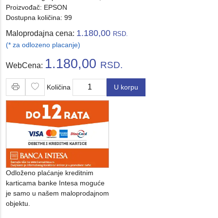
Proizvođač:
EPSON
Dostupna količina: 99
1.180,00
Maloprodajna cena:
RSD.
(* za odlozeno placanje)
1.180,00
RSD.
WebCena:
Količina
U korpu
Količina
Odloženo plaćanje kreditnim
karticama banke Intesa moguće
je samo u našem maloprodajnom
objektu.