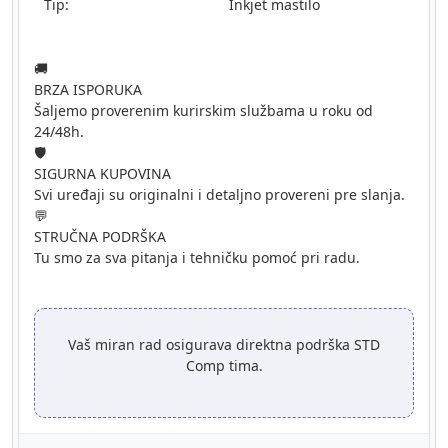
Tip:
Inkjet mastilo
🚚
BRZA ISPORUKA
Šaljemo proverenim kurirskim službama u roku od
24/48h.
🛡️
SIGURNA KUPOVINA
Svi uređaji su originalni i detaljno provereni pre slanja.
💬
STRUČNA PODRŠKA
Tu smo za sva pitanja i tehničku pomoć pri radu.
Vaš miran rad osigurava direktna podrška STD
Comp tima.