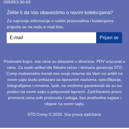
069/853-90-69
Želite li da Vas obavestimo o novim kolekcijama?
Za najnovije informacije o našim proizvodima i kolekcijama
prijavite se na našu e-mail listu.
E-mail
Prijavi se
Postovani kupci, sve cene su iskazane u dinarima. PDV uracunat u
cenu. Za svaki artikal ide fiskalni račun i domaća garancija.STD
Comp maksimalno koristi sve svoje resurse da Vam svi artikli na
ovom sajtu budu prikazani sa ispravnim nazivima, specifikacija,
fotografijama i cenama. Ipak, ne možemo garantovati da su svi
podaci na ovom sajtu u potpunosti ispravni. Zadržavamo pravo
promene cena svih proizvoda i usluga, bez prethodne najave i
objave na ovom sajtu.
STD Comp © 2026. Sva prava zadržana.