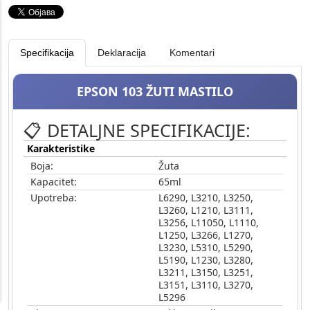
Specifikacija
Deklaracija
Komentari
EPSON 103 ŽUTI MASTILO
📋 DETALJNE SPECIFIKACIJE:
Karakteristike
Boja:
Žuta
Kapacitet:
65ml
Upotreba:
L6290, L3210, L3250,
L3260, L1210, L3111,
L3256, L11050, L1110,
L1250, L3266, L1270,
L3230, L5310, L5290,
L5190, L1230, L3280,
L3211, L3150, L3251,
L3151, L3110, L3270,
L5296