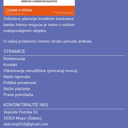
Odloženo plaćanje kreditnim karticama
banke Intesa moguće je samo u našem
maloprodajnom objektu.
U našoj prodavnici imamo široku ponudu artikala.
STRANICE
Reklamacije
Kontakt
Otkazivanje narudžbine (povraćaj novca)
Način isporuke
Politika privatnosti
Način plaćanja
Prava potrošača
KONTAKTIRAJTE NAS
Vojvode Putnika 51
15353 Majur (Šabac)
stdcomp015@gmail.com