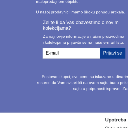
maloprodajnom objektu.
U našoj prodavnici imamo široku ponudu artikala.
Želite li da Vas obavestimo o novim
kolekcijama?
Za najnovije informacije o našim proizvodima
i kolekcijama prijavite se na našu e-mail listu.
E-mail
Prijavi se
Postovani kupci, sve cene su iskazane u dinari
resurse da Vam svi artikli na ovom sajtu budu pri
sajtu u potpunosti ispravni. 
Upotreba 
Ovaj web sajt