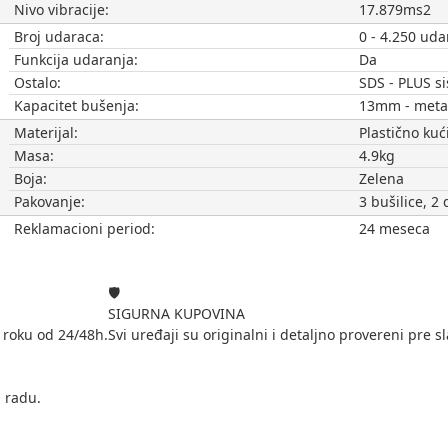
Nivo vibracije:
17.879ms2
Broj udaraca:
0 - 4.250 uda
Funkcija udaranja:
Da
Ostalo:
SDS - PLUS s
Kapacitet bušenja:
13mm - meta
Materijal:
Plastično kuć
Masa:
4.9kg
Boja:
Zelena
Pakovanje:
3 bušilice, 2 
Reklamacioni period:
24 meseca
🛡️
SIGURNA KUPOVINA
 roku od 24/48h.
Svi uređaji su originalni i detaljno provereni pre sl
i radu.