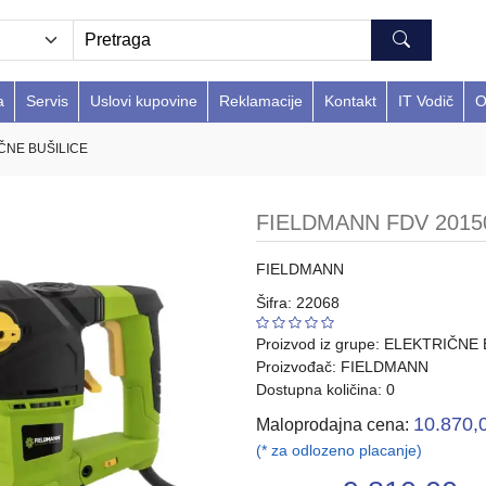
a
Servis
Uslovi kupovine
Reklamacije
Kontakt
IT Vodič
O
ČNE BUŠILICE
FIELDMANN FDV 201502
FIELDMANN
Šifra: 22068
Proizvod iz grupe:
ELEKTRIČNE 
Proizvođač:
FIELDMANN
Dostupna količina: 0
10.870,
Maloprodajna cena:
(* za odlozeno placanje)