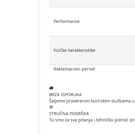
Performanse
Fizičke karakteristike
Reklamacioni period
🚚
BRZA ISPORUKA
Šaljemo proverenim kurirskim službama u
💬
STRUČNA PODRŠKA
Tu smo za sva pitanja i tehničku pomoć pr