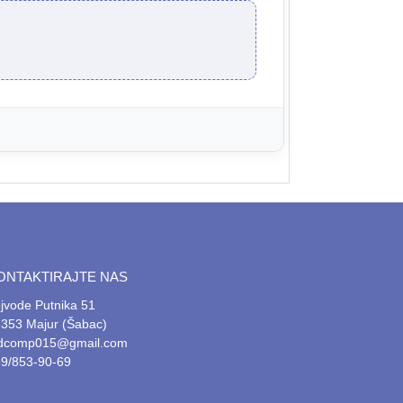
ONTAKTIRAJTE NAS
jvode Putnika 51
353 Majur (Šabac)
tdcomp015@gmail.com
9/853-90-69