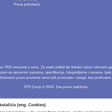
Prava potrošača
ma. PDV uracunat u cenu. Za svaki artikal ide fiskalni račun i domaća 
kazani sa ispravnim nazivima, specifikacija, fotografijama i cenama. Ip
Zadržavamo pravo promene cena svih proizvoda i usluga, bez prethodne 
STD Comp © 2026. Sva prava zadržana.
kolačića (eng. Cookies)
 koristi kolačiće u cilju unapređenja pretrage, analize saobraćaja, pers