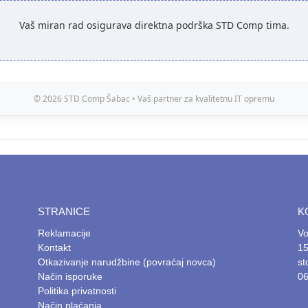
Vaš miran rad osigurava direktna podrška STD Comp tima.
© 2026 STD Comp Šabac • Vaš partner za kvalitetnu IT opremu
STRANICE
K
Reklamacije
Vo
Kontakt
15
Otkazivanje narudžbine (povraćaj novca)
s
Način isporuke
06
Politika privatnosti
Način plaćanja