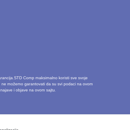
garancija.STD Comp maksimalno koristi sve svoje
ak, ne možemo garantovati da su svi podaci na ovom
najave i objave na ovom sajtu.
onalizacije