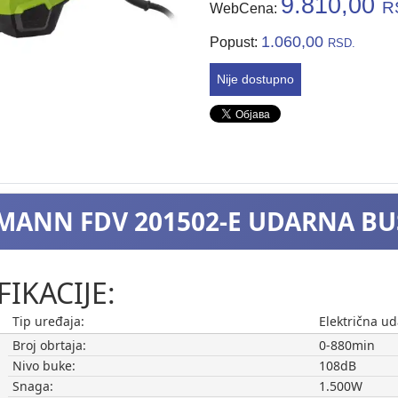
9.810,00
R
WebCena:
1.060,00
Popust:
RSD.
Nije dostupno
MANN FDV 201502-E UDARNA BU
FIKACIJE:
Tip uređaja:
Električna ud
Broj obrtaja:
0-880min
Nivo buke:
108dB
Snaga:
1.500W