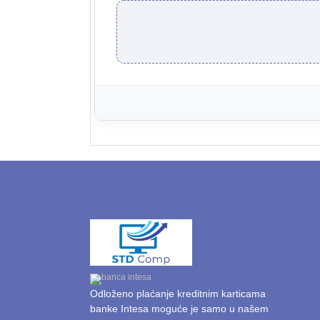
Odloženo plaćanje kreditnim karticama
banke Intesa moguće je samo u našem