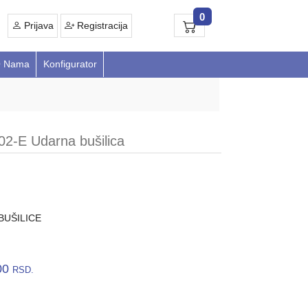
0
Prijava
Registracija
 Nama
Konfigurator
-E Udarna bušilica
BUŠILICE
00
RSD.