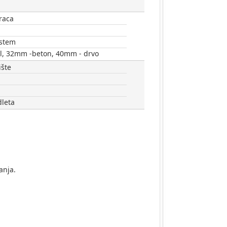
raca
istem
l, 32mm -beton, 40mm - drvo
ište
dleta
anja.