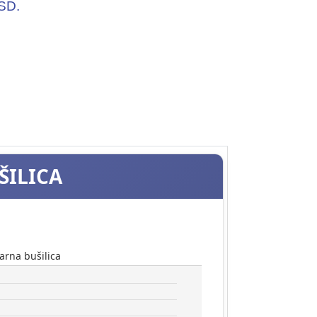
SD.
ŠILICA
arna bušilica