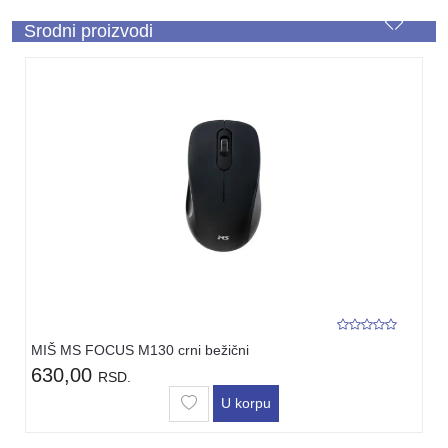
Srodni proizvodi
MIŠ MS FOCUS M130 crni bežični
630,00
RSD.
U korpu