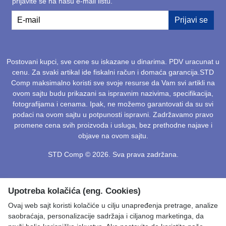
prijavite se na našu e-mail listu.
E-mail
Prijavi se
Postovani kupci, sve cene su iskazane u dinarima. PDV uracunat u
cenu. Za svaki artikal ide fiskalni račun i domaća garancija.STD
Comp maksimalno koristi sve svoje resurse da Vam svi artikli na
ovom sajtu budu prikazani sa ispravnim nazivima, specifikacija,
fotografijama i cenama. Ipak, ne možemo garantovati da su svi
podaci na ovom sajtu u potpunosti ispravni. Zadržavamo pravo
promene cena svih proizvoda i usluga, bez prethodne najave i
objave na ovom sajtu.
STD Comp © 2026. Sva prava zadržana.
Upotreba kolačića (eng. Cookies)
Ovaj web sajt koristi kolačiće u cilju unapređenja pretrage, analize
saobraćaja, personalizacije sadržaja i ciljanog marketinga, da