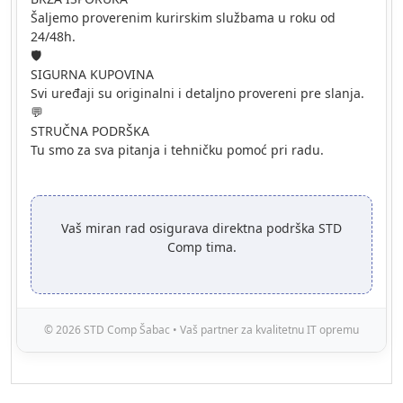
Šaljemo proverenim kurirskim službama u roku od
24/48h.
🛡️
SIGURNA KUPOVINA
Svi uređaji su originalni i detaljno provereni pre slanja.
💬
STRUČNA PODRŠKA
Tu smo za sva pitanja i tehničku pomoć pri radu.
Vaš miran rad osigurava direktna podrška STD
Comp tima.
© 2026 STD Comp Šabac • Vaš partner za kvalitetnu IT opremu