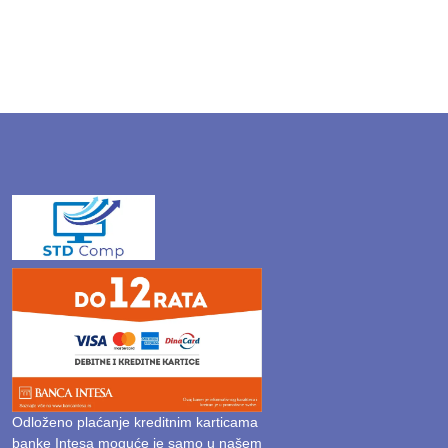
Odloženo plaćanje kreditnim karticama
banke Intesa moguće je samo u našem