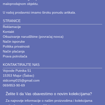
maloprodajnom objektu.
U našoj prodavnici imamo široku ponudu artikala.
STRANICE
Reklamacije
Kontakt
Otkazivanje narudžbine (povraćaj novca)
Način isporuke
Politika privatnosti
Način plaćanja
Prava potrošača
KONTAKTIRAJTE NAS
Vojvode Putnika 51
15353 Majur (Šabac)
stdcomp015@gmail.com
069/853-90-69
Želite li da Vas obavestimo o novim kolekcijama?
Za najnovije informacije o našim proizvodima i kolekcijama