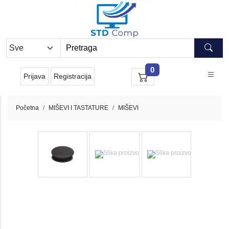
0
Prijava
Registracija
Početna
MIŠEVI I TASTATURE
MIŠEVI