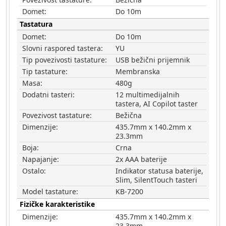
Domet:
Do 10m
Tastatura
Domet:
Do 10m
Slovni raspored tastera:
YU
Tip povezivosti tastature:
USB bežični prijemnik
Tip tastature:
Membranska
Masa:
480g
Dodatni tasteri:
12 multimedijalnih
tastera, AI Copilot taster
Povezivost tastature:
Bežična
Dimenzije:
435.7mm x 140.2mm x
23.3mm
Boja:
Crna
Napajanje:
2x AAA baterije
Ostalo:
Indikator statusa baterije,
Slim, SilentTouch tasteri
Model tastature:
KB-7200
Fizičke karakteristike
Dimenzije:
435.7mm x 140.2mm x
23.3mm