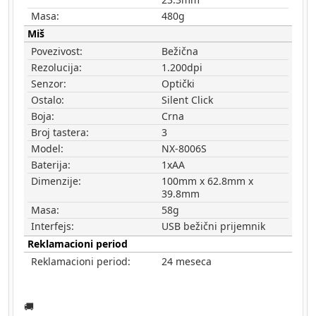
Masa:
480g
Miš
Povezivost:
Bežična
Rezolucija:
1.200dpi
Senzor:
Optički
Ostalo:
Silent Click
Boja:
Crna
Broj tastera:
3
Model:
NX-8006S
Baterija:
1xAA
Dimenzije:
100mm x 62.8mm x
39.8mm
Masa:
58g
Interfejs:
USB bežični prijemnik
Reklamacioni period
Reklamacioni period:
24 meseca
🚚