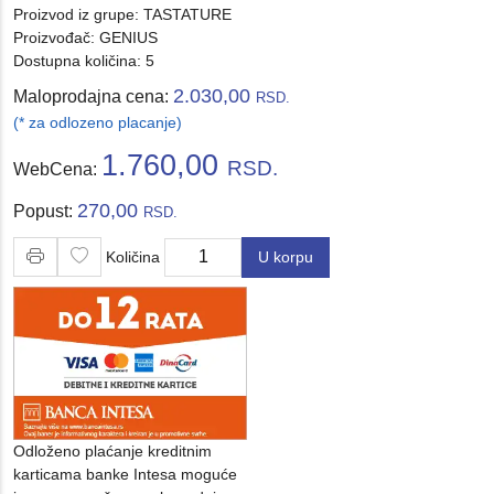
Proizvod iz grupe:
TASTATURE
Proizvođač:
GENIUS
Dostupna količina: 5
2.030,00
Maloprodajna cena:
RSD.
(* za odlozeno placanje)
1.760,00
RSD.
WebCena:
270,00
Popust:
RSD.
Količina
U korpu
Količina
Odloženo plaćanje kreditnim
karticama banke Intesa moguće