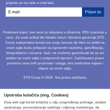
prijavite se na našu e-mail listu.
E-mail
Prijavi se
Postovani kupci, sve cene su iskazane u dinarima. PDV uracunat u
cenu. Za svaki artikal ide fiskalni račun i domaća garancija.STD
Comp maksimalno koristi sve svoje resurse da Vam svi artikli na
ovom sajtu budu prikazani sa ispravnim nazivima, specifikacija,
fotografijama i cenama. Ipak, ne možemo garantovati da su svi
podaci na ovom sajtu u potpunosti ispravni. Zadržavamo pravo
promene cena svih proizvoda i usluga, bez prethodne najave i
objave na ovom sajtu.
STD Comp © 2026. Sva prava zadržana.
Upotreba kolačića (eng. Cookies)
Ovaj web sajt koristi kolačiće u cilju unapređenja pretrage, analize
saobraćaja, personalizacije sadržaja i ciljanog marketinga, da