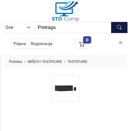
0
Prijava
Registracija
Početna
MIŠEVI I TASTATURE
TASTATURE