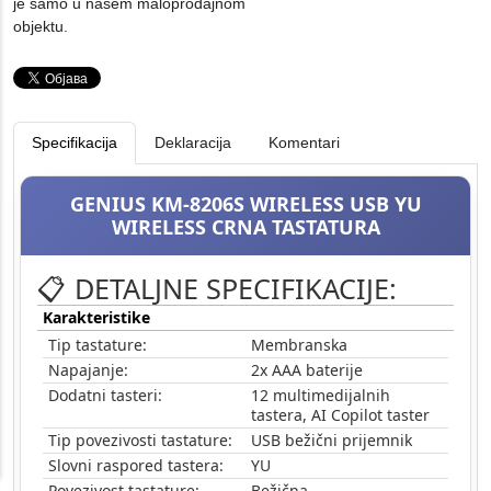
je samo u našem maloprodajnom
objektu.
Specifikacija
Deklaracija
Komentari
GENIUS KM-8206S WIRELESS USB YU
WIRELESS CRNA TASTATURA
📋 DETALJNE SPECIFIKACIJE:
Karakteristike
Tip tastature:
Membranska
Napajanje:
2x AAA baterije
Dodatni tasteri:
12 multimedijalnih
tastera, AI Copilot taster
Tip povezivosti tastature:
USB bežični prijemnik
Slovni raspored tastera:
YU
Povezivost tastature:
Bežična