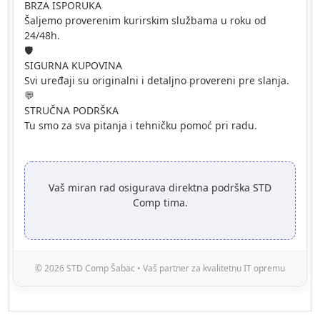
BRZA ISPORUKA
Šaljemo proverenim kurirskim službama u roku od
24/48h.
🛡️
SIGURNA KUPOVINA
Svi uređaji su originalni i detaljno provereni pre slanja.
💬
STRUČNA PODRŠKA
Tu smo za sva pitanja i tehničku pomoć pri radu.
Vaš miran rad osigurava direktna podrška STD
Comp tima.
© 2026 STD Comp Šabac • Vaš partner za kvalitetnu IT opremu