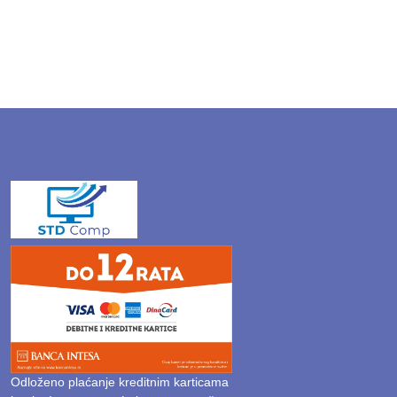
Odloženo plaćanje kreditnim karticama