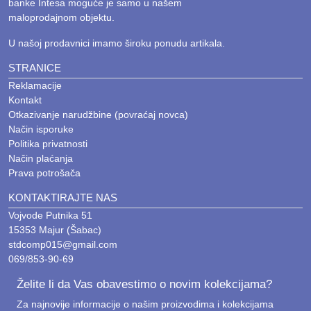
banke Intesa moguće je samo u našem
maloprodajnom objektu.
U našoj prodavnici imamo široku ponudu artikala.
STRANICE
Reklamacije
Kontakt
Otkazivanje narudžbine (povraćaj novca)
Način isporuke
Politika privatnosti
Način plaćanja
Prava potrošača
KONTAKTIRAJTE NAS
Vojvode Putnika 51
15353 Majur (Šabac)
stdcomp015@gmail.com
069/853-90-69
Želite li da Vas obavestimo o novim kolekcijama?
Za najnovije informacije o našim proizvodima i kolekcijama