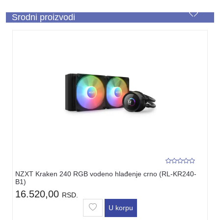
Srodni proizvodi
NZXT Kraken 240 RGB vodeno hlađenje crno (RL-KR240-
B1)
16.520,00
RSD.
U korpu