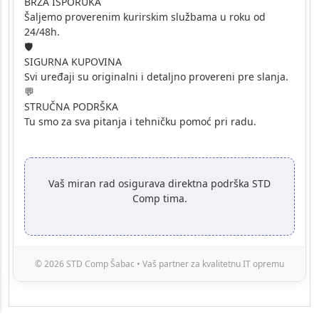
BRZA ISPORUKA
Šaljemo proverenim kurirskim službama u roku od
24/48h.
🛡️
SIGURNA KUPOVINA
Svi uređaji su originalni i detaljno provereni pre slanja.
💬
STRUČNA PODRŠKA
Tu smo za sva pitanja i tehničku pomoć pri radu.
Vaš miran rad osigurava direktna podrška STD
Comp tima.
© 2026 STD Comp Šabac • Vaš partner za kvalitetnu IT opremu