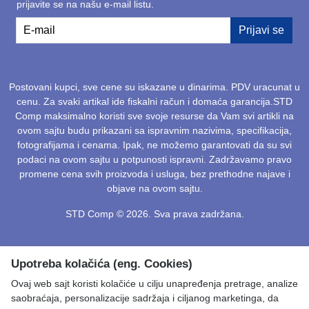
prijavite se na našu e-mail listu.
E-mail
Prijavi se
Postovani kupci, sve cene su iskazane u dinarima. PDV uracunat u
cenu. Za svaki artikal ide fiskalni račun i domaća garancija.STD
Comp maksimalno koristi sve svoje resurse da Vam svi artikli na
ovom sajtu budu prikazani sa ispravnim nazivima, specifikacija,
fotografijama i cenama. Ipak, ne možemo garantovati da su svi
podaci na ovom sajtu u potpunosti ispravni. Zadržavamo pravo
promene cena svih proizvoda i usluga, bez prethodne najave i
objave na ovom sajtu.
STD Comp © 2026. Sva prava zadržana.
Upotreba kolačića (eng. Cookies)
Ovaj web sajt koristi kolačiće u cilju unapređenja pretrage, analize
saobraćaja, personalizacije sadržaja i ciljanog marketinga, da