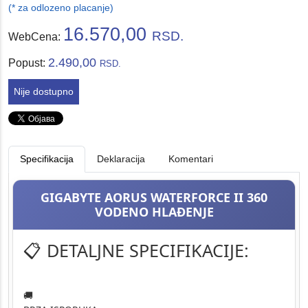
(* za odlozeno placanje)
16.570,00
RSD.
WebCena:
2.490,00
Popust:
RSD.
Nije dostupno
Specifikacija
Deklaracija
Komentari
GIGABYTE AORUS WATERFORCE II 360
VODENO HLAĐENJE
📋 DETALJNE SPECIFIKACIJE:
🚚