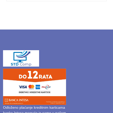
Odloženo plaćanje kreditnim karticama
banke Intesa moguće je samo u našem