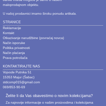
maloprodajnom objektu.
U našoj prodavnici imamo široku ponudu artikala.
STRANICE
Reklamacije
Kontakt
Otkazivanje narudžbine (povraćaj novca)
Način isporuke
Politika privatnosti
Način plaćanja
Prava potrošača
KONTAKTIRAJTE NAS
Vojvode Putnika 51
15353 Majur (Šabac)
stdcomp015@gmail.com
069/853-90-69
Želite li da Vas obavestimo o novim kolekcijama?
Za najnovije informacije o našim proizvodima i kolekcijama