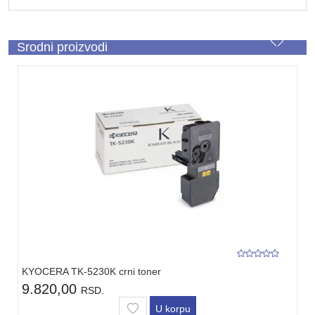
Srodni proizvodi
KYOCERA TK-5230K crni toner
9.820,00
RSD.
U korpu