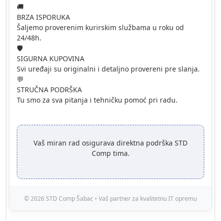
🚚
BRZA ISPORUKA
Šaljemo proverenim kurirskim službama u roku od
24/48h.
🛡️
SIGURNA KUPOVINA
Svi uređaji su originalni i detaljno provereni pre slanja.
💬
STRUČNA PODRŠKA
Tu smo za sva pitanja i tehničku pomoć pri radu.
Vaš miran rad osigurava direktna podrška STD
Comp tima.
© 2026 STD Comp Šabac • Vaš partner za kvalitetnu IT opremu