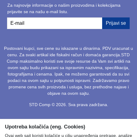
Za najnovije informacije o našim proizvodima i kolekcijama
prijavite se na našu e-mail listu.
E-mail
Prijavi se
Postovani kupci, sve cene su iskazane u dinarima. PDV uracunat u
cenu. Za svaki artikal ide fiskalni račun i domaća garancija.STD
Comp maksimalno koristi sve svoje resurse da Vam svi artikli na
ovom sajtu budu prikazani sa ispravnim nazivima, specifikacija,
fotografijama i cenama. Ipak, ne možemo garantovati da su svi
podaci na ovom sajtu u potpunosti ispravni. Zadržavamo pravo
promene cena svih proizvoda i usluga, bez prethodne najave i
objave na ovom sajtu.
STD Comp © 2026. Sva prava zadržana.
Upotreba kolačića (eng. Cookies)
Ovaj web sajt koristi kolačiće u cilju unapređenja pretrage, analize