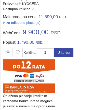
Proizvođač:
KYOCERA
Dostupna količina: 8
11.690,00
Maloprodajna cena:
RSD.
(* za odlozeno placanje)
9.900,00
RSD.
WebCena:
1.790,00
Popust:
RSD.
Količina
U korpu
Količina
Odloženo plaćanje kreditnim
karticama banke Intesa moguće
je samo u našem maloprodajnom