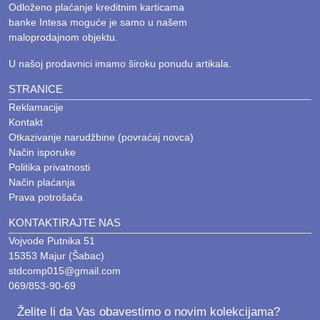
Odloženo plaćanje kreditnim karticama
banke Intesa moguće je samo u našem
maloprodajnom objektu.
U našoj prodavnici imamo široku ponudu artikala.
STRANICE
Reklamacije
Kontakt
Otkazivanje narudžbine (povraćaj novca)
Način isporuke
Politika privatnosti
Način plaćanja
Prava potrošača
KONTAKTIRAJTE NAS
Vojvode Putnika 51
15353 Majur (Šabac)
stdcomp015@gmail.com
069/853-90-69
Želite li da Vas obavestimo o novim kolekcijama?