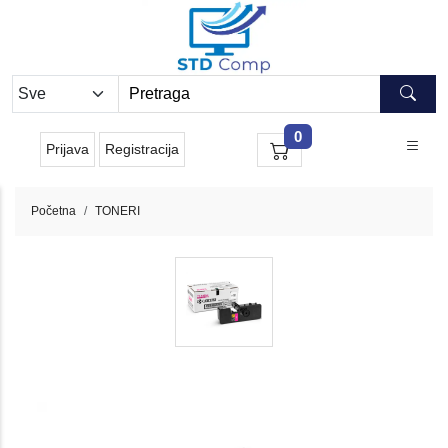
0
Prijava
Registracija
Početna
TONERI