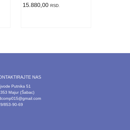
15.880,00
RSD.
ONTAKTIRAJTE NAS
jvode Putnika 51
353 Majur (Šabac)
tdcomp015@gmail.com
9/853-90-69