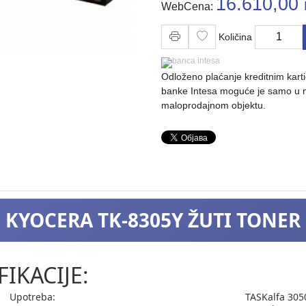
16.610,00
WebCena:
Količina
Količina
Odloženo plaćanje kreditnim kar
banke Intesa moguće je samo u
maloprodajnom objektu.
KYOCERA TK-8305Y ŽUTI TONER
FIKACIJE:
Upotreba:
TASKalfa 3050