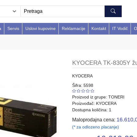
a
Servis
Uslovi kupovine
Reklamacije
Kontakt
IT Vodič
O
KYOCERA TK-8305Y žut
KYOCERA
Šifra: 5598
Proizvod iz grupe:
TONERI
Proizvođač:
KYOCERA
Dostupna količina: 1
16.610,
Maloprodajna cena:
(* za odlozeno placanje)