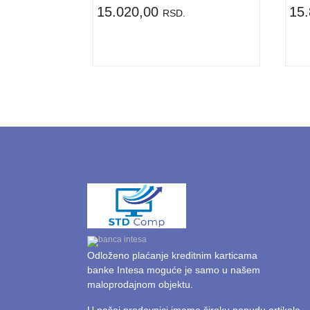
15.020,00
15
RSD.
Odloženo plaćanje kreditnim karticama
banke Intesa moguće je samo u našem
maloprodajnom objektu.
U našoj prodavnici imamo široku ponudu artikala.