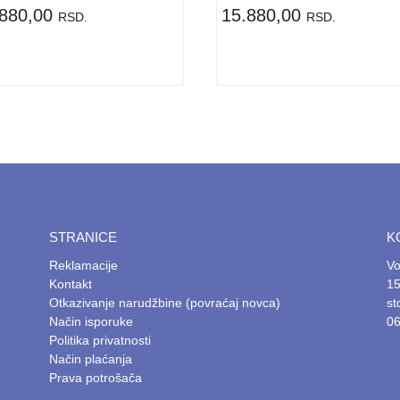
.880,00
15.880,00
RSD.
RSD.
STRANICE
K
Reklamacije
Vo
Kontakt
15
Otkazivanje narudžbine (povraćaj novca)
s
Način isporuke
06
Politika privatnosti
Način plaćanja
Prava potrošača