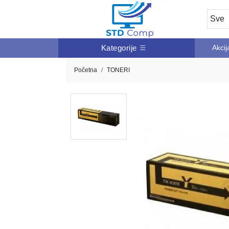
Kategorije
Akcij
Početna
TONERI