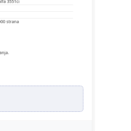
lfa 3551ci
000 strana
anja.