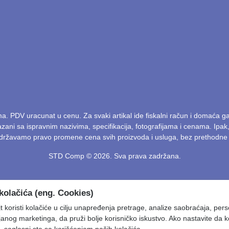
ma. PDV uracunat u cenu. Za svaki artikal ide fiskalni račun i domaća 
kazani sa ispravnim nazivima, specifikacija, fotografijama i cenama. Ip
Zadržavamo pravo promene cena svih proizvoda i usluga, bez prethodne 
STD Comp © 2026. Sva prava zadržana.
kolačića (eng. Cookies)
 koristi kolačiće u cilju unapređenja pretrage, analize saobraćaja, pers
ljanog marketinga, da pruži bolje korisničko iskustvo. Ako nastavite da k
, saglasni ste sa korišćenjem naših kolačića.