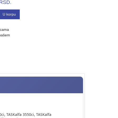
RSD.
U korpu
ticama
 našem
ci, TASKalfa 3550ci, TASKalfa