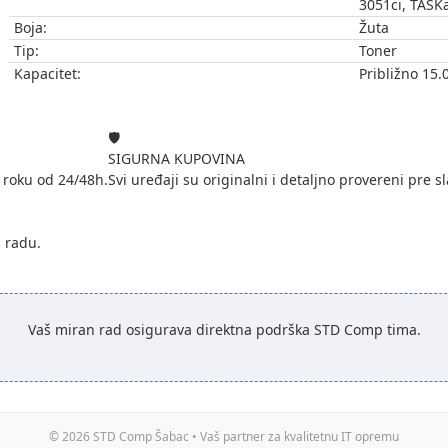
3051ci, TASKa
Boja:
Žuta
Tip:
Toner
Kapacitet:
Približno 15.
🛡️
SIGURNA KUPOVINA
 roku od 24/48h.
Svi uređaji su originalni i detaljno provereni pre sl
i radu.
Vaš miran rad osigurava direktna podrška STD Comp tima.
© 2026 STD Comp Šabac • Vaš partner za kvalitetnu IT opremu