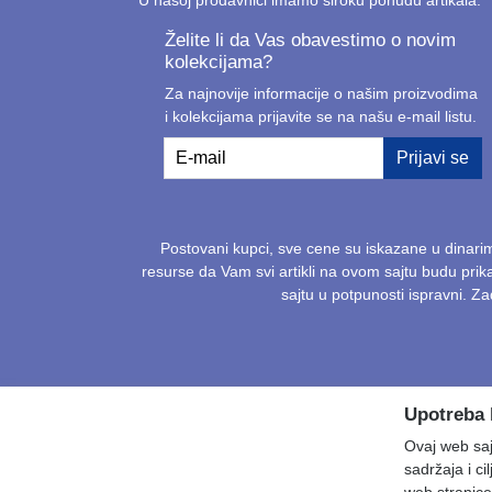
Želite li da Vas obavestimo o novim
kolekcijama?
Za najnovije informacije o našim proizvodima
i kolekcijama prijavite se na našu e-mail listu.
E-mail
Prijavi se
Postovani kupci, sve cene su iskazane u dinari
resurse da Vam svi artikli na ovom sajtu budu pri
sajtu u potpunosti ispravni. 
Upotreba 
Ovaj web sajt
sadržaja i ci
web stranice