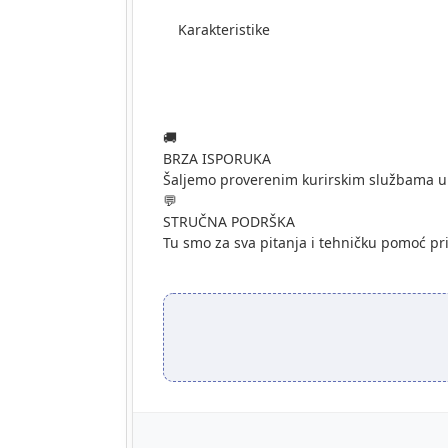
Karakteristike
🚚
BRZA ISPORUKA
Šaljemo proverenim kurirskim službama u
💬
STRUČNA PODRŠKA
Tu smo za sva pitanja i tehničku pomoć pr