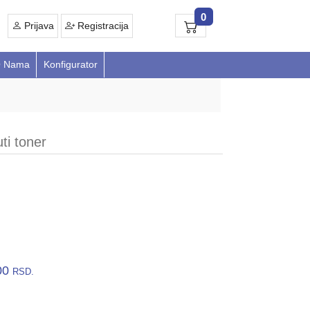
0
Prijava
Registracija
 Nama
Konfigurator
i toner
00
RSD.