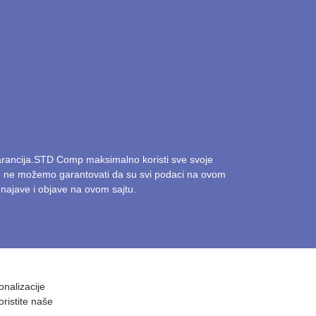
garancija.STD Comp maksimalno koristi sve svoje
ak, ne možemo garantovati da su svi podaci na ovom
najave i objave na ovom sajtu.
onalizacije
oristite naše