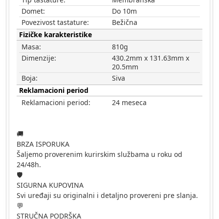
Domet:
Do 10m
Povezivost tastature:
Bežična
Fizičke karakteristike
Masa:
810g
Dimenzije:
430.2mm x 131.63mm x
20.5mm
Boja:
Siva
Reklamacioni period
Reklamacioni period:
24 meseca
🚚
BRZA ISPORUKA
Šaljemo proverenim kurirskim službama u roku od
24/48h.
🛡️
SIGURNA KUPOVINA
Svi uređaji su originalni i detaljno provereni pre slanja.
💬
STRUČNA PODRŠKA