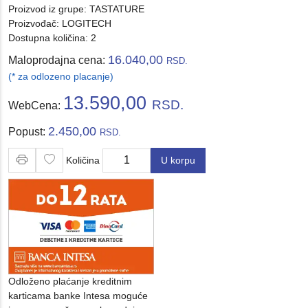
Proizvod iz grupe:
TASTATURE
Proizvođač:
LOGITECH
Dostupna količina: 2
16.040,00
Maloprodajna cena:
RSD.
(* za odlozeno placanje)
13.590,00
RSD.
WebCena:
2.450,00
Popust:
RSD.
Količina
U korpu
Količina
Odloženo plaćanje kreditnim
karticama banke Intesa moguće