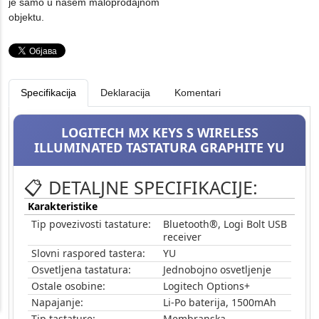
je samo u našem maloprodajnom
objektu.
Specifikacija
Deklaracija
Komentari
LOGITECH MX KEYS S WIRELESS
ILLUMINATED TASTATURA GRAPHITE YU
📋 DETALJNE SPECIFIKACIJE:
Karakteristike
Tip povezivosti tastature:
Bluetooth®, Logi Bolt USB
receiver
Slovni raspored tastera:
YU
Osvetljena tastatura:
Jednobojno osvetljenje
Ostale osobine:
Logitech Options+
Napajanje:
Li-Po baterija, 1500mAh
Tip tastature:
Membranska