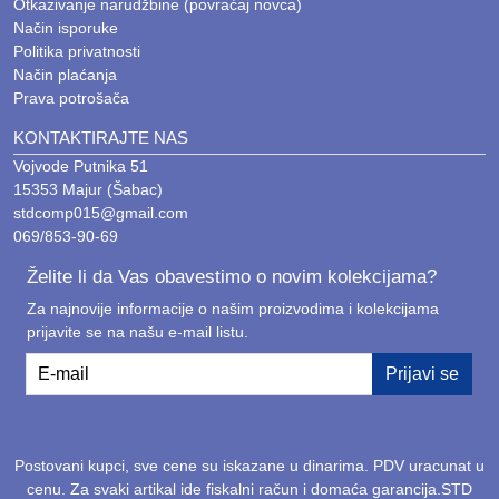
Otkazivanje narudžbine (povraćaj novca)
Način isporuke
Politika privatnosti
Način plaćanja
Prava potrošača
KONTAKTIRAJTE NAS
Vojvode Putnika 51
15353 Majur (Šabac)
stdcomp015@gmail.com
069/853-90-69
Želite li da Vas obavestimo o novim kolekcijama?
Za najnovije informacije o našim proizvodima i kolekcijama
prijavite se na našu e-mail listu.
E-mail
Prijavi se
Postovani kupci, sve cene su iskazane u dinarima. PDV uracunat u
cenu. Za svaki artikal ide fiskalni račun i domaća garancija.STD