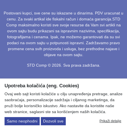
Postovani kupci, sve cene su iskazane u dinarima. PDV uracunat u
cenu. Za svaki artikal ide fiskalni račun i domaća garancija.STD
Comp maksimalno koristi sve svoje resurse da Vam svi artikli na
ovom sajtu budu prikazani sa ispravnim nazivima, specifikacija,
fotografijama i cenama. Ipak, ne možemo garantovati da su svi
podaci na ovom sajtu u potpunosti ispravni. Zadržavamo pravo
promene cena svih proizvoda i usluga, bez prethodne najave i
objave na ovom sajtu.
STD Comp © 2026. Sva prava zadržana.
Upotreba kolačića (eng. Cookies)
Ovaj web sajt koristi kolačiće u cilju unapređenja pretrage, analize
saobraćaja, personalizacije sadržaja i ciljanog marketinga, da
pruži bolje korisničko iskustvo. Ako nastavite da koristite naše
web stranice, saglasni ste sa korišćenjem naših kolačića.
Samo neophodni
Dozvoli sve
Prikaži detalje