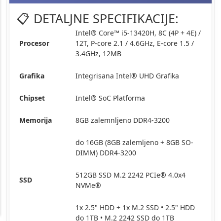
📋 DETALJNE SPECIFIKACIJE:
Intel® Core™ i5-13420H, 8C (4P + 4E) /
Procesor
12T, P-core 2.1 / 4.6GHz, E-core 1.5 /
3.4GHz, 12MB
Grafika
Integrisana Intel® UHD Grafika
Chipset
Intel® SoC Platforma
Memorija
8GB zalemnljeno DDR4-3200
do 16GB (8GB zalemljeno + 8GB SO-
DIMM) DDR4-3200
512GB SSD M.2 2242 PCIe® 4.0x4
SSD
NVMe®
1x 2.5" HDD + 1x M.2 SSD • 2.5" HDD
do 1TB • M.2 2242 SSD do 1TB