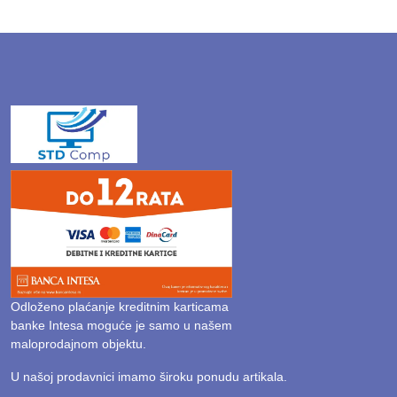
Odloženo plaćanje kreditnim karticama
banke Intesa moguće je samo u našem
maloprodajnom objektu.
U našoj prodavnici imamo široku ponudu artikala.