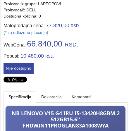
Proizvod iz grupe:
LAPTOPOVI
Proizvođač:
DELL
Dostupna količina: 0
77.320,00
Maloprodajna cena:
RSD.
(* za odlozeno placanje)
66.840,00
RSD.
WebCena:
10.480,00
Popust:
RSD.
Nije dostupno
Specifikacija
Deklaracija
Komentari
NB LENOVO V15 G4 IRU I5-13420H8GBM.2
512GB15.6''
FHDWIN11PROGLAN83A1008WYA