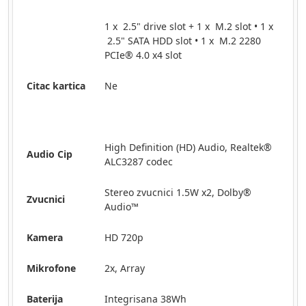
1 x 2.5" drive slot + 1 x M.2 slot • 1 x
2.5" SATA HDD slot • 1 x M.2 2280
PCIe® 4.0 x4 slot
Citac kartica
Ne
High Definition (HD) Audio, Realtek®
Audio Cip
ALC3287 codec
Stereo zvucnici 1.5W x2, Dolby®
Zvucnici
Audio™
Kamera
HD 720p
Mikrofone
2x, Array
Baterija
Integrisana 38Wh