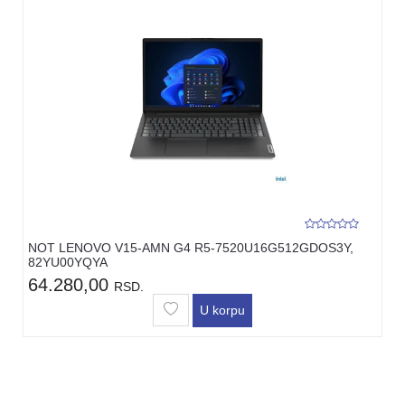
NOT LENOVO V15-AMN G4 R5-7520U16G512GDOS3Y,
82YU00YQYA
64.280,00
RSD.
U korpu