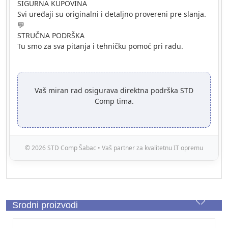
SIGURNA KUPOVINA
Svi uređaji su originalni i detaljno provereni pre slanja.
💬
STRUČNA PODRŠKA
Tu smo za sva pitanja i tehničku pomoć pri radu.
Vaš miran rad osigurava direktna podrška STD
Comp tima.
© 2026 STD Comp Šabac • Vaš partner za kvalitetnu IT opremu
Srodni proizvodi