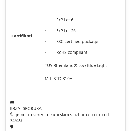
· ErP Lot 6
· ErP Lot 26
Certifikati
· FSC certified package
· RoHS compliant
TÜV Rheinland® Low Blue Light
MIL-STD-810H
🚚
BRZA ISPORUKA
Šaljemo proverenim kurirskim službama u roku od
24/48h.
🛡️