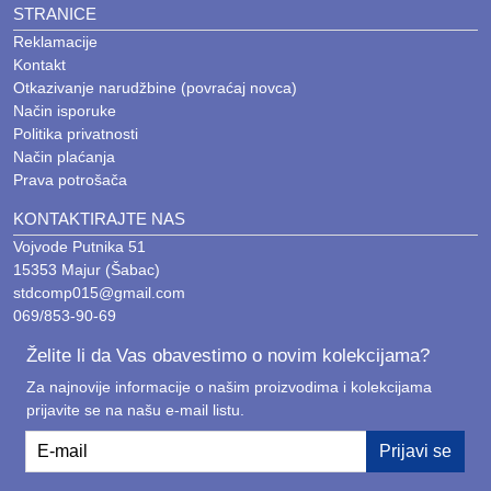
STRANICE
Reklamacije
Kontakt
Otkazivanje narudžbine (povraćaj novca)
Način isporuke
Politika privatnosti
Način plaćanja
Prava potrošača
KONTAKTIRAJTE NAS
Vojvode Putnika 51
15353 Majur (Šabac)
stdcomp015@gmail.com
069/853-90-69
Želite li da Vas obavestimo o novim kolekcijama?
Za najnovije informacije o našim proizvodima i kolekcijama
prijavite se na našu e-mail listu.
E-mail
Prijavi se