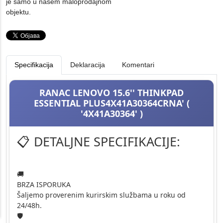
je samo u našem maloprodajnom
objektu.
Specifikacija
Deklaracija
Komentari
RANAC LENOVO 15.6'' THINKPAD
ESSENTIAL PLUS4X41A30364CRNA' (
'4X41A30364' )
📋 DETALJNE SPECIFIKACIJE:
🚚
BRZA ISPORUKA
Šaljemo proverenim kurirskim službama u roku od
24/48h.
🛡️