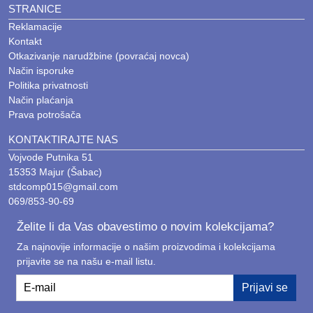
STRANICE
Reklamacije
Kontakt
Otkazivanje narudžbine (povraćaj novca)
Način isporuke
Politika privatnosti
Način plaćanja
Prava potrošača
KONTAKTIRAJTE NAS
Vojvode Putnika 51
15353 Majur (Šabac)
stdcomp015@gmail.com
069/853-90-69
Želite li da Vas obavestimo o novim kolekcijama?
Za najnovije informacije o našim proizvodima i kolekcijama
prijavite se na našu e-mail listu.
E-mail
Prijavi se