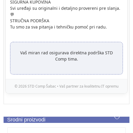
SIGURNA KUPOVINA
Svi uređaji su originalni i detaljno provereni pre slanja.
💬
STRUČNA PODRŠKA
Tu smo za sva pitanja i tehničku pomoć pri radu.
Vaš miran rad osigurava direktna podrška STD
Comp tima.
© 2026 STD Comp Šabac • Vaš partner za kvalitetnu IT opremu
Srodni proizvodi