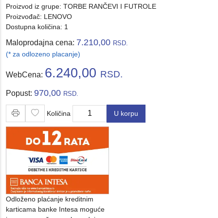
Proizvod iz grupe:
TORBE RANČEVI I FUTROLE
Proizvođač:
LENOVO
Dostupna količina: 1
7.210,00
Maloprodajna cena:
RSD.
(* za odlozeno placanje)
6.240,00
RSD.
WebCena:
970,00
Popust:
RSD.
Količina
U korpu
Količina
Odloženo plaćanje kreditnim
karticama banke Intesa moguće