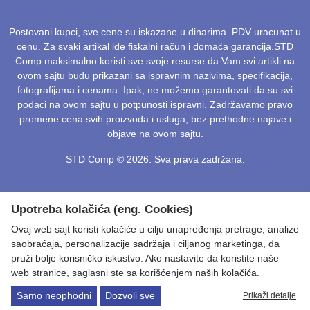
Postovani kupci, sve cene su iskazane u dinarima. PDV uracunat u
cenu. Za svaki artikal ide fiskalni račun i domaća garancija.STD
Comp maksimalno koristi sve svoje resurse da Vam svi artikli na
ovom sajtu budu prikazani sa ispravnim nazivima, specifikacija,
fotografijama i cenama. Ipak, ne možemo garantovati da su svi
podaci na ovom sajtu u potpunosti ispravni. Zadržavamo pravo
promene cena svih proizvoda i usluga, bez prethodne najave i
objave na ovom sajtu.
STD Comp © 2026. Sva prava zadržana.
Upotreba kolačića (eng. Cookies)
Ovaj web sajt koristi kolačiće u cilju unapređenja pretrage, analize
saobraćaja, personalizacije sadržaja i ciljanog marketinga, da
pruži bolje korisničko iskustvo. Ako nastavite da koristite naše
web stranice, saglasni ste sa korišćenjem naših kolačića.
Samo neophodni
Dozvoli sve
Prikaži detalje