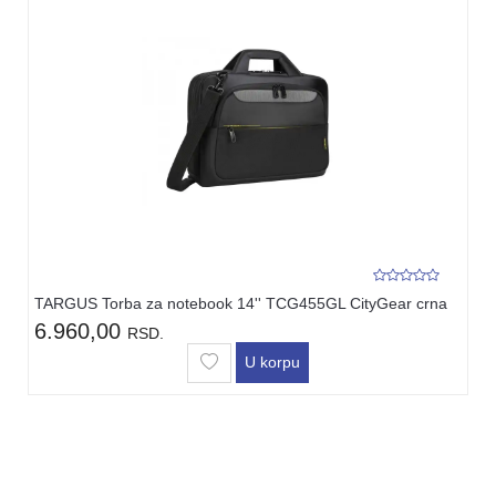
TARGUS Torba za notebook 14'' TCG455GL CityGear crna
6.960,00
RSD.
U korpu