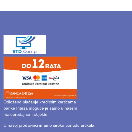
Odloženo plaćanje kreditnim karticama
banke Intesa moguće je samo u našem
maloprodajnom objektu.
U našoj prodavnici imamo široku ponudu artikala.