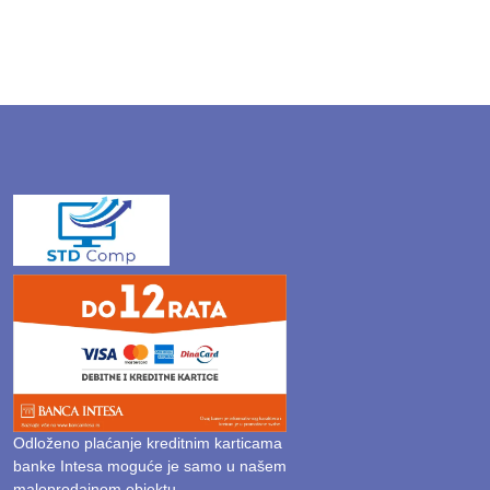
Odloženo plaćanje kreditnim karticama
banke Intesa moguće je samo u našem
maloprodajnom objektu.