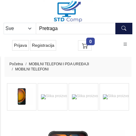
0
Prijava
Registracija
Početna
MOBILNI TELEFONI I PDA UREĐAJI
MOBILNI TELEFONI