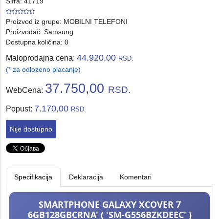
Šifra: 41719
Proizvod iz grupe:
MOBILNI TELEFONI
Proizvođač:
Samsung
Dostupna količina: 0
44.920,00
Maloprodajna cena:
RSD.
(* za odlozeno placanje)
37.750,00
RSD.
WebCena:
7.170,00
Popust:
RSD.
Nije dostupno
Specifikacija
Deklaracija
Komentari
SMARTPHONE GALAXY XCOVER 7
6GB128GBCRNA' ( 'SM-G556BZKDEEC' )