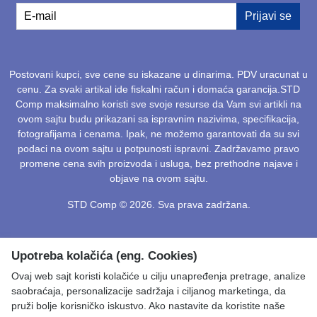
E-mail
Prijavi se
Postovani kupci, sve cene su iskazane u dinarima. PDV uracunat u
cenu. Za svaki artikal ide fiskalni račun i domaća garancija.STD
Comp maksimalno koristi sve svoje resurse da Vam svi artikli na
ovom sajtu budu prikazani sa ispravnim nazivima, specifikacija,
fotografijama i cenama. Ipak, ne možemo garantovati da su svi
podaci na ovom sajtu u potpunosti ispravni. Zadržavamo pravo
promene cena svih proizvoda i usluga, bez prethodne najave i
objave na ovom sajtu.
STD Comp © 2026. Sva prava zadržana.
Upotreba kolačića (eng. Cookies)
Ovaj web sajt koristi kolačiće u cilju unapređenja pretrage, analize
saobraćaja, personalizacije sadržaja i ciljanog marketinga, da
pruži bolje korisničko iskustvo. Ako nastavite da koristite naše