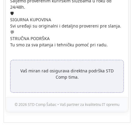
Šaljemo proverenim kurirskim službama u roku od
24/48h.
🛡️
SIGURNA KUPOVINA
Svi uređaji su originalni i detaljno provereni pre slanja.
💬
STRUČNA PODRŠKA
Tu smo za sva pitanja i tehničku pomoć pri radu.
Vaš miran rad osigurava direktna podrška STD
Comp tima.
© 2026 STD Comp Šabac • Vaš partner za kvalitetnu IT opremu