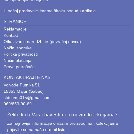
U našoj prodavnici imamo široku ponudu artikala.
STRANICE
Reklamacije
Kontakt
Otkazivanje narudžbine (povraćaj novca)
Način isporuke
Politika privatnosti
Način plaćanja
Prava potrošača
KONTAKTIRAJTE NAS
Vojvode Putnika 51
15353 Majur (Šabac)
stdcomp015@gmail.com
069/853-90-69
Želite li da Vas obavestimo o novim kolekcijama?
Za najnovije informacije o našim proizvodima i kolekcijama
prijavite se na našu e-mail listu.