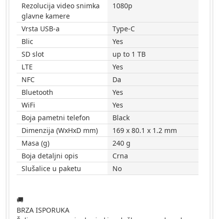
Rezolucija video snimka
1080p
glavne kamere
Vrsta USB-a
Type-C
Blic
Yes
SD slot
up to 1 TB
LTE
Yes
NFC
Da
Bluetooth
Yes
WiFi
Yes
Boja pametni telefon
Black
Dimenzija (WxHxD mm)
169 x 80.1 x 1.2 mm
Masa (g)
240 g
Boja detaljni opis
Crna
Slušalice u paketu
No
🚚
BRZA ISPORUKA