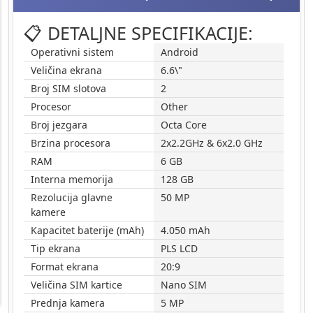
📋 DETALJNE SPECIFIKACIJE:
Operativni sistem
Android
Veličina ekrana
6.6\"
Broj SIM slotova
2
Procesor
Other
Broj jezgara
Octa Core
Brzina procesora
2x2.2GHz & 6x2.0 GHz
RAM
6 GB
Interna memorija
128 GB
Rezolucija glavne
50 MP
kamere
Kapacitet baterije (mAh)
4.050 mAh
Tip ekrana
PLS LCD
Format ekrana
20:9
Veličina SIM kartice
Nano SIM
Prednja kamera
5 MP