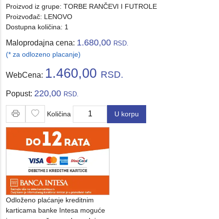
Proizvod iz grupe:
TORBE RANČEVI I FUTROLE
Proizvođač:
LENOVO
Dostupna količina: 1
1.680,00
Maloprodajna cena:
RSD.
(* za odlozeno placanje)
1.460,00
RSD.
WebCena:
220,00
Popust:
RSD.
Količina
U korpu
Količina
Odloženo plaćanje kreditnim
karticama banke Intesa moguće