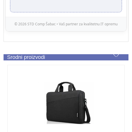
© 2026 STD Comp Šabac • Vaš partner za kvalitetnu IT opremu
Srodni proizvodi