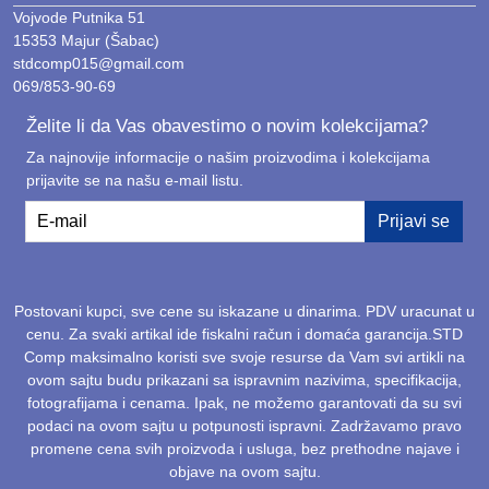
Vojvode Putnika 51
15353 Majur (Šabac)
stdcomp015@gmail.com
069/853-90-69
Želite li da Vas obavestimo o novim kolekcijama?
Za najnovije informacije o našim proizvodima i kolekcijama
prijavite se na našu e-mail listu.
E-mail
Prijavi se
Postovani kupci, sve cene su iskazane u dinarima. PDV uracunat u
cenu. Za svaki artikal ide fiskalni račun i domaća garancija.STD
Comp maksimalno koristi sve svoje resurse da Vam svi artikli na
ovom sajtu budu prikazani sa ispravnim nazivima, specifikacija,
fotografijama i cenama. Ipak, ne možemo garantovati da su svi
podaci na ovom sajtu u potpunosti ispravni. Zadržavamo pravo
promene cena svih proizvoda i usluga, bez prethodne najave i
objave na ovom sajtu.