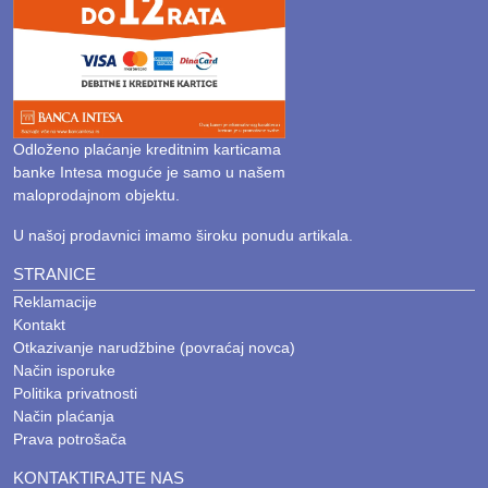
Odloženo plaćanje kreditnim karticama
banke Intesa moguće je samo u našem
maloprodajnom objektu.
U našoj prodavnici imamo široku ponudu artikala.
STRANICE
Reklamacije
Kontakt
Otkazivanje narudžbine (povraćaj novca)
Način isporuke
Politika privatnosti
Način plaćanja
Prava potrošača
KONTAKTIRAJTE NAS