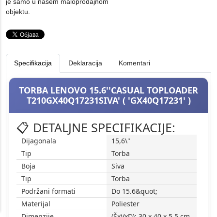
je samo u našem maloprodajnom
objektu.
Specifikacija
Deklaracija
Komentari
TORBA LENOVO 15.6''CASUAL TOPLOADER
T210GX40Q17231SIVA' ( 'GX40Q17231' )
📋 DETALJNE SPECIFIKACIJE:
Dijagonala
15,6\"
Tip
Torba
Boja
Siva
Tip
Torba
Podržani formati
Do 15.6&quot;
Materijal
Poliester
Dimenzije
(ŠxVxD): 30 x 40 x 5.5 cm