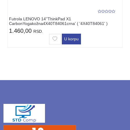
Futrola LENOVO 14''ThinkPad X1
CarbonYogakožna4X40T84061crna' ( '4X40T84061' )
1.460,00
RSD.
U korpu