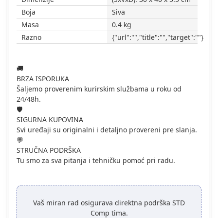
Boja
Siva
Masa
0.4 kg
Razno
{"url":"","title":"","target":""}
🚚
BRZA ISPORUKA
Šaljemo proverenim kurirskim službama u roku od
24/48h.
🛡️
SIGURNA KUPOVINA
Svi uređaji su originalni i detaljno provereni pre slanja.
💬
STRUČNA PODRŠKA
Tu smo za sva pitanja i tehničku pomoć pri radu.
Vaš miran rad osigurava direktna podrška STD
Comp tima.