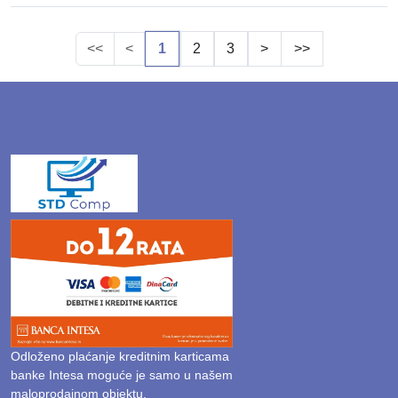
<<
<
1
2
3
>
>>
Odloženo plaćanje kreditnim karticama
banke Intesa moguće je samo u našem
maloprodajnom objektu.