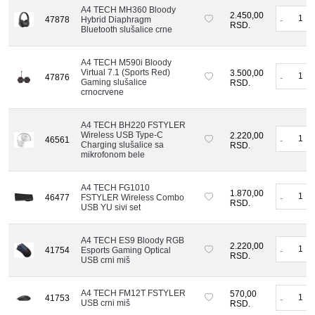
A4 TECH MH360 Bloody
2.450,00
-
47878
Hybrid Diaphragm
RSD.
Bluetooth slušalice crne
A4 TECH M590i Bloody
Virtual 7.1 (Sports Red)
3.500,00
-
47876
Gaming slušalice
RSD.
crnocrvene
A4 TECH BH220 FSTYLER
Wireless USB Type-C
2.220,00
-
46561
Charging slušalice sa
RSD.
mikrofonom bele
A4 TECH FG1010
1.870,00
-
46477
FSTYLER Wireless Combo
RSD.
USB YU sivi set
A4 TECH ES9 Bloody RGB
2.220,00
-
41754
Esports Gaming Optical
RSD.
USB crni miš
A4 TECH FM12T FSTYLER
570,00
41753
-
USB crni miš
RSD.