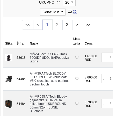
UKUPNO: 44
20
Cena: Min
<<
<
1
2
3
>
>>
Lista
Slika
Šifra
Naziv
želja
Cena
Miš A4 Tech X7 F4 V-Track
1.610,00
-
58618
3000DPI8DOptičkiPodesiva
RSD.
težina
A4-M30 A4Tech BLOODY
LIFESTYLE TWS bluetooth
3.660,00
-
54485
V5.0 slusalice, auto pairing,
RSD.
32ohm, touch
A4-MR595 A4Tech Bloody
gejmerske slusalice sa
5.700,00
-
54484
mikrofonom, SURROUND,
RSD.
50mm/32ohm, USB,
Bluetooth