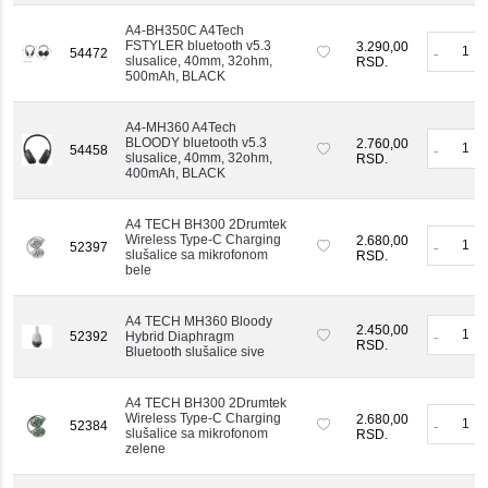
A4-BH350C A4Tech
FSTYLER bluetooth v5.3
3.290,00
-
54472
slusalice, 40mm, 32ohm,
RSD.
500mAh, BLACK
A4-MH360 A4Tech
BLOODY bluetooth v5.3
2.760,00
-
54458
slusalice, 40mm, 32ohm,
RSD.
400mAh, BLACK
A4 TECH BH300 2Drumtek
Wireless Type-C Charging
2.680,00
-
52397
slušalice sa mikrofonom
RSD.
bele
A4 TECH MH360 Bloody
2.450,00
-
52392
Hybrid Diaphragm
RSD.
Bluetooth slušalice sive
A4 TECH BH300 2Drumtek
Wireless Type-C Charging
2.680,00
-
52384
slušalice sa mikrofonom
RSD.
zelene