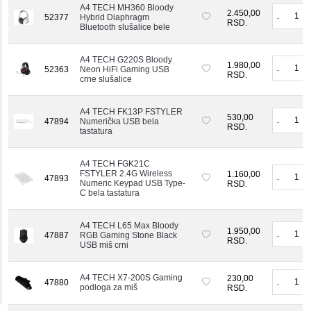
A4 TECH MH360 Bloody
2.450,00
-
52377
Hybrid Diaphragm
RSD.
Bluetooth slušalice bele
A4 TECH G220S Bloody
1.980,00
-
52363
Neon HiFi Gaming USB
RSD.
crne slušalice
A4 TECH FK13P FSTYLER
530,00
-
47894
Numerička USB bela
RSD.
tastatura
A4 TECH FGK21C
FSTYLER 2.4G Wireless
1.160,00
-
47893
Numeric Keypad USB Type-
RSD.
C bela tastatura
A4 TECH L65 Max Bloody
1.950,00
-
47887
RGB Gaming Stone Black
RSD.
USB miš crni
A4 TECH X7-200S Gaming
230,00
47880
-
podloga za miš
RSD.