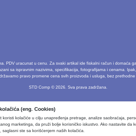
ma. PDV uracunat u cenu. Za svaki artikal ide fiskalni račun i domaća 
kazani sa ispravnim nazivima, specifikacija, fotografijama i cenama. Ip
Zadržavamo pravo promene cena svih proizvoda i usluga, bez prethodne 
STD Comp © 2026. Sva prava zadržana.
kolačića (eng. Cookies)
 koristi kolačiće u cilju unapređenja pretrage, analize saobraćaja, pers
ljanog marketinga, da pruži bolje korisničko iskustvo. Ako nastavite da k
, saglasni ste sa korišćenjem naših kolačića.