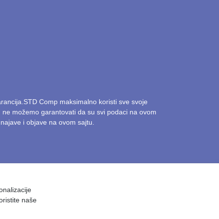
garancija.STD Comp maksimalno koristi sve svoje
ak, ne možemo garantovati da su svi podaci na ovom
najave i objave na ovom sajtu.
onalizacije
oristite naše