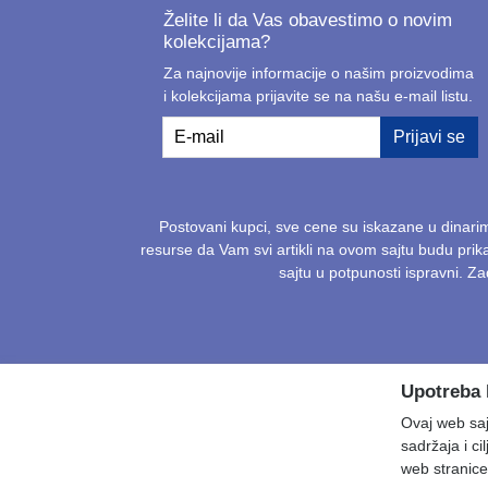
Želite li da Vas obavestimo o novim
kolekcijama?
Za najnovije informacije o našim proizvodima
i kolekcijama prijavite se na našu e-mail listu.
E-mail
Prijavi se
Postovani kupci, sve cene su iskazane u dinari
resurse da Vam svi artikli na ovom sajtu budu pri
sajtu u potpunosti ispravni. 
Upotreba 
Ovaj web sajt
sadržaja i ci
web stranice