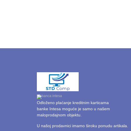
Odloženo plaćanje kreditnim karticama
banke Intesa moguće je samo u našem
maloprodajnom objektu.
U našoj prodavnici imamo široku ponudu artikala.