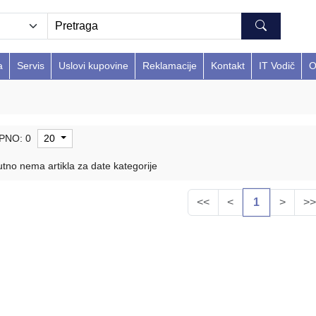
a
Servis
Uslovi kupovine
Reklamacije
Kontakt
IT Vodič
O
PNO: 0
20
tno nema artikla za date kategorije
<<
<
1
>
>>