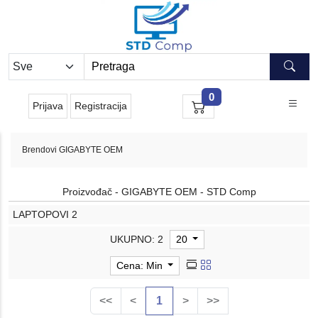
0
Prijava
Registracija
Brendovi
GIGABYTE OEM
Proizvođač - GIGABYTE OEM - STD Comp
LAPTOPOVI
2
UKUPNO: 2
20
Cena: Min
<<
<
1
>
>>