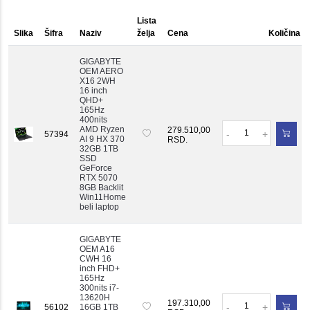
Lista
Slika
Šifra
Naziv
želja
Cena
Količina
GIGABYTE
OEM AERO
X16 2WH
16 inch
QHD+
165Hz
400nits
Količina
AMD Ryzen
279.510,00
-
+
57394
AI 9 HX 370
RSD.
32GB 1TB
SSD
GeForce
RTX 5070
8GB Backlit
Win11Home
beli laptop
GIGABYTE
OEM A16
CWH 16
inch FHD+
165Hz
300nits i7-
13620H
Količina
197.310,00
-
+
56102
16GB 1TB