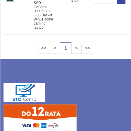
RSD.
SSD
GeForce
RTX 5070
8GB Backlit
Win11Home
gaming
laptop
<<
<
1
>
>>