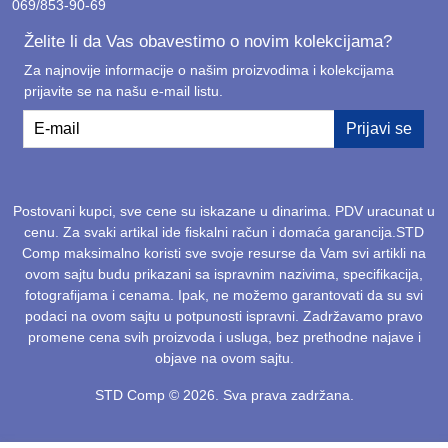
069/853-90-69
Želite li da Vas obavestimo o novim kolekcijama?
Za najnovije informacije o našim proizvodima i kolekcijama
prijavite se na našu e-mail listu.
E-mail
Prijavi se
Postovani kupci, sve cene su iskazane u dinarima. PDV uracunat u
cenu. Za svaki artikal ide fiskalni račun i domaća garancija.STD
Comp maksimalno koristi sve svoje resurse da Vam svi artikli na
ovom sajtu budu prikazani sa ispravnim nazivima, specifikacija,
fotografijama i cenama. Ipak, ne možemo garantovati da su svi
podaci na ovom sajtu u potpunosti ispravni. Zadržavamo pravo
promene cena svih proizvoda i usluga, bez prethodne najave i
objave na ovom sajtu.
STD Comp © 2026. Sva prava zadržana.