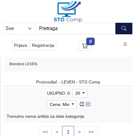
0
Prijava
Registracija
Brendovi
LEVEN
Proizvođač - LEVEN - STD Comp
UKUPNO: 0
20
Cena: Min
Trenutno nema artikla za date kategorije
<<
<
1
>
>>