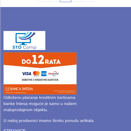
Odloženo plaćanje kreditnim karticama
banke Intesa moguće je samo u našem
maloprodajnom objektu.
U našoj prodavnici imamo široku ponudu artikala.
STRANICE