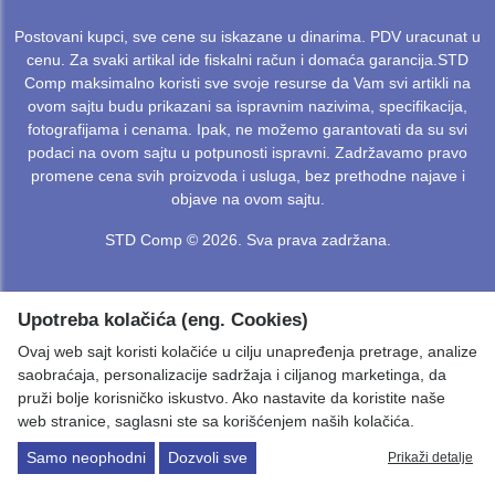
Postovani kupci, sve cene su iskazane u dinarima. PDV uracunat u
cenu. Za svaki artikal ide fiskalni račun i domaća garancija.STD
Comp maksimalno koristi sve svoje resurse da Vam svi artikli na
ovom sajtu budu prikazani sa ispravnim nazivima, specifikacija,
fotografijama i cenama. Ipak, ne možemo garantovati da su svi
podaci na ovom sajtu u potpunosti ispravni. Zadržavamo pravo
promene cena svih proizvoda i usluga, bez prethodne najave i
objave na ovom sajtu.
STD Comp © 2026. Sva prava zadržana.
Upotreba kolačića (eng. Cookies)
Ovaj web sajt koristi kolačiće u cilju unapređenja pretrage, analize
saobraćaja, personalizacije sadržaja i ciljanog marketinga, da
pruži bolje korisničko iskustvo. Ako nastavite da koristite naše
web stranice, saglasni ste sa korišćenjem naših kolačića.
Samo neophodni
Dozvoli sve
Prikaži detalje