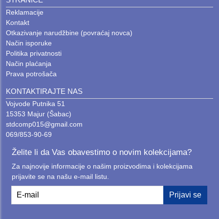
Reklamacije
Kontakt
Otkazivanje narudžbine (povraćaj novca)
Način isporuke
Politika privatnosti
Način plaćanja
Prava potrošača
KONTAKTIRAJTE NAS
Vojvode Putnika 51
15353 Majur (Šabac)
stdcomp015@gmail.com
069/853-90-69
Želite li da Vas obavestimo o novim kolekcijama?
Za najnovije informacije o našim proizvodima i kolekcijama
prijavite se na našu e-mail listu.
E-mail
Prijavi se