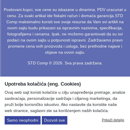
Postovani kupci, sve cene su iskazane u dinarima. PDV uracunat u
cenu. Za svaki artikal ide fiskalni račun i domaća garancija.STD
Comp maksimalno koristi sve svoje resurse da Vam svi artikli na
ovom sajtu budu prikazani sa ispravnim nazivima, specifikacija,
fotografijama i cenama. Ipak, ne možemo garantovati da su svi
podaci na ovom sajtu u potpunosti ispravni. Zadržavamo pravo
promene cena svih proizvoda i usluga, bez prethodne najave i
objave na ovom sajtu.
STD Comp © 2026. Sva prava zadržana.
Upotreba kolačića (eng. Cookies)
Ovaj web sajt koristi kolačiće u cilju unapređenja pretrage, analize
saobraćaja, personalizacije sadržaja i ciljanog marketinga, da
pruži bolje korisničko iskustvo. Ako nastavite da koristite naše
web stranice, saglasni ste sa korišćenjem naših kolačića.
Samo neophodni
Dozvoli sve
Prikaži detalje