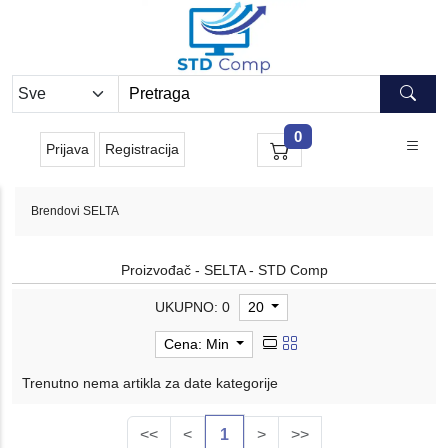
0
Prijava
Registracija
Brendovi
SELTA
Proizvođač - SELTA - STD Comp
UKUPNO: 0
20
Cena: Min
Trenutno nema artikla za date kategorije
<<
<
1
>
>>