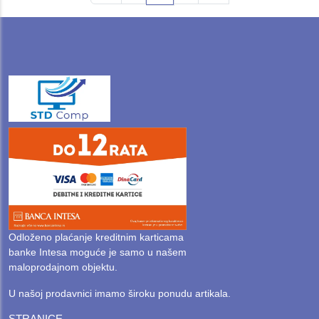
Odloženo plaćanje kreditnim karticama
banke Intesa moguće je samo u našem
maloprodajnom objektu.
U našoj prodavnici imamo široku ponudu artikala.
STRANICE