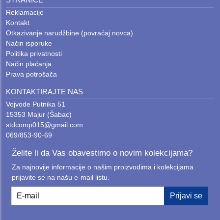
Reklamacije
Kontakt
Otkazivanje narudžbine (povraćaj novca)
Način isporuke
Politika privatnosti
Način plaćanja
Prava potrošača
KONTAKTIRAJTE NAS
Vojvode Putnika 51
15353 Majur (Šabac)
stdcomp015@gmail.com
069/853-90-69
Želite li da Vas obavestimo o novim kolekcijama?
Za najnovije informacije o našim proizvodima i kolekcijama
prijavite se na našu e-mail listu.
E-mail
Prijavi se