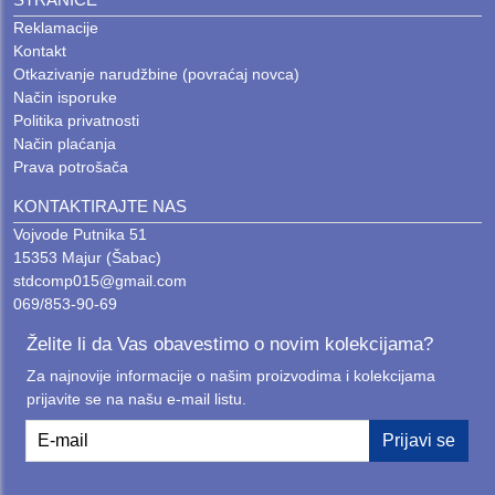
Reklamacije
Kontakt
Otkazivanje narudžbine (povraćaj novca)
Način isporuke
Politika privatnosti
Način plaćanja
Prava potrošača
KONTAKTIRAJTE NAS
Vojvode Putnika 51
15353 Majur (Šabac)
stdcomp015@gmail.com
069/853-90-69
Želite li da Vas obavestimo o novim kolekcijama?
Za najnovije informacije o našim proizvodima i kolekcijama
prijavite se na našu e-mail listu.
E-mail
Prijavi se