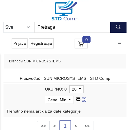
0
Prijava
Registracija
Brendovi
SUN MICROSYSTEMS
Proizvođač - SUN MICROSYSTEMS - STD Comp
UKUPNO: 0
20
Cena: Min
Trenutno nema artikla za date kategorije
<<
<
1
>
>>