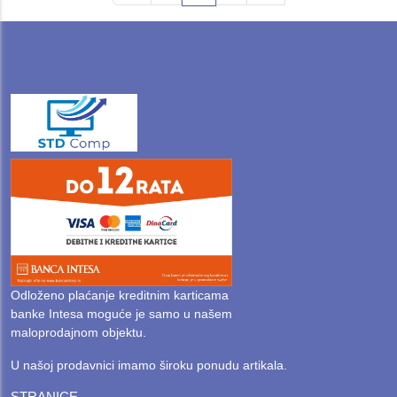
Odloženo plaćanje kreditnim karticama
banke Intesa moguće je samo u našem
maloprodajnom objektu.
U našoj prodavnici imamo široku ponudu artikala.
STRANICE