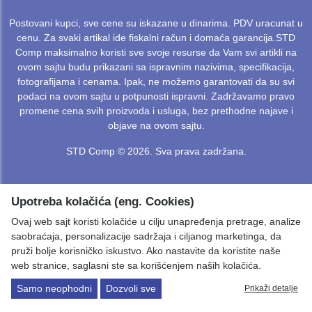
Postovani kupci, sve cene su iskazane u dinarima. PDV uracunat u
cenu. Za svaki artikal ide fiskalni račun i domaća garancija.STD
Comp maksimalno koristi sve svoje resurse da Vam svi artikli na
ovom sajtu budu prikazani sa ispravnim nazivima, specifikacija,
fotografijama i cenama. Ipak, ne možemo garantovati da su svi
podaci na ovom sajtu u potpunosti ispravni. Zadržavamo pravo
promene cena svih proizvoda i usluga, bez prethodne najave i
objave na ovom sajtu.
STD Comp © 2026. Sva prava zadržana.
Upotreba kolačića (eng. Cookies)
Ovaj web sajt koristi kolačiće u cilju unapređenja pretrage, analize
saobraćaja, personalizacije sadržaja i ciljanog marketinga, da
pruži bolje korisničko iskustvo. Ako nastavite da koristite naše
web stranice, saglasni ste sa korišćenjem naših kolačića.
Samo neophodni
Dozvoli sve
Prikaži detalje