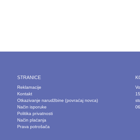
STRANICE
K
Reklamacije
Vo
Kontakt
15
Otkazivanje narudžbine (povraćaj novca)
s
Način isporuke
06
Politika privatnosti
Način plaćanja
Prava potrošača