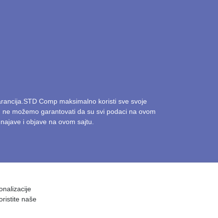
garancija.STD Comp maksimalno koristi sve svoje
ak, ne možemo garantovati da su svi podaci na ovom
najave i objave na ovom sajtu.
onalizacije
oristite naše