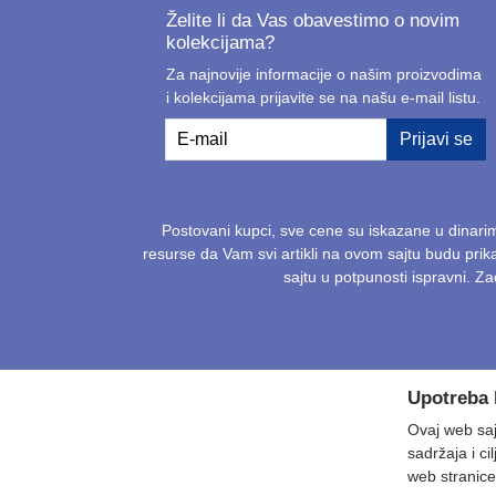
Želite li da Vas obavestimo o novim
kolekcijama?
Za najnovije informacije o našim proizvodima
i kolekcijama prijavite se na našu e-mail listu.
E-mail
Prijavi se
Postovani kupci, sve cene su iskazane u dinari
resurse da Vam svi artikli na ovom sajtu budu pri
sajtu u potpunosti ispravni. 
Upotreba 
Ovaj web sajt
sadržaja i ci
web stranice