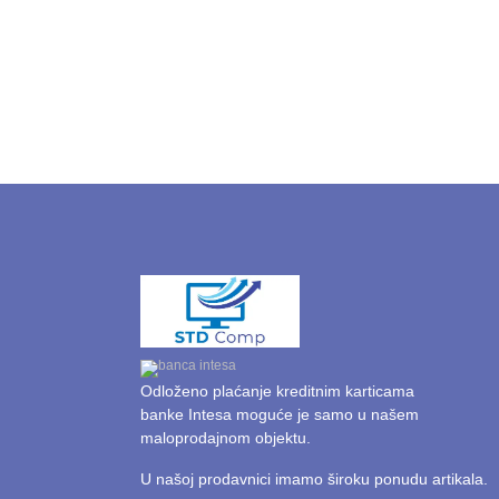
Odloženo plaćanje kreditnim karticama
banke Intesa moguće je samo u našem
maloprodajnom objektu.
U našoj prodavnici imamo široku ponudu artikala.