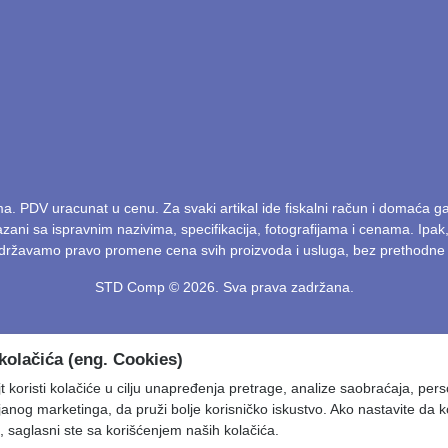
ma. PDV uracunat u cenu. Za svaki artikal ide fiskalni račun i domaća 
kazani sa ispravnim nazivima, specifikacija, fotografijama i cenama. Ip
Zadržavamo pravo promene cena svih proizvoda i usluga, bez prethodne 
STD Comp © 2026. Sva prava zadržana.
kolačića (eng. Cookies)
 koristi kolačiće u cilju unapređenja pretrage, analize saobraćaja, pers
ljanog marketinga, da pruži bolje korisničko iskustvo. Ako nastavite da k
, saglasni ste sa korišćenjem naših kolačića.