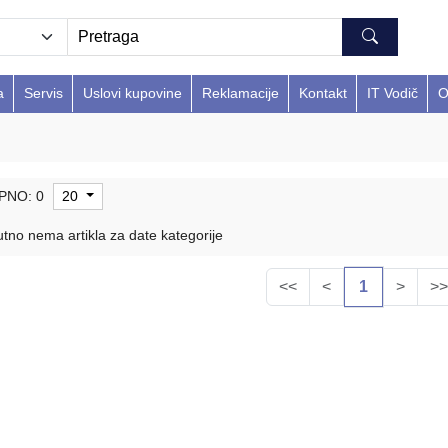
a
Servis
Uslovi kupovine
Reklamacije
Kontakt
IT Vodič
O
PNO: 0
20
tno nema artikla za date kategorije
<<
<
1
>
>>