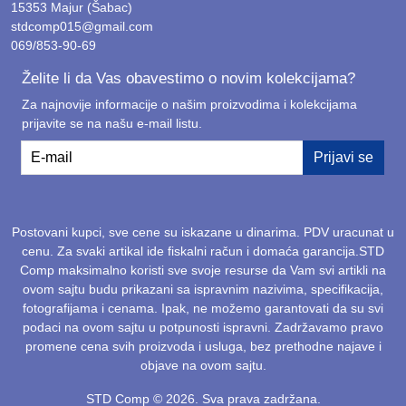
15353 Majur (Šabac)
stdcomp015@gmail.com
069/853-90-69
Želite li da Vas obavestimo o novim kolekcijama?
Za najnovije informacije o našim proizvodima i kolekcijama
prijavite se na našu e-mail listu.
E-mail
Prijavi se
Postovani kupci, sve cene su iskazane u dinarima. PDV uracunat u
cenu. Za svaki artikal ide fiskalni račun i domaća garancija.STD
Comp maksimalno koristi sve svoje resurse da Vam svi artikli na
ovom sajtu budu prikazani sa ispravnim nazivima, specifikacija,
fotografijama i cenama. Ipak, ne možemo garantovati da su svi
podaci na ovom sajtu u potpunosti ispravni. Zadržavamo pravo
promene cena svih proizvoda i usluga, bez prethodne najave i
objave na ovom sajtu.
STD Comp © 2026. Sva prava zadržana.