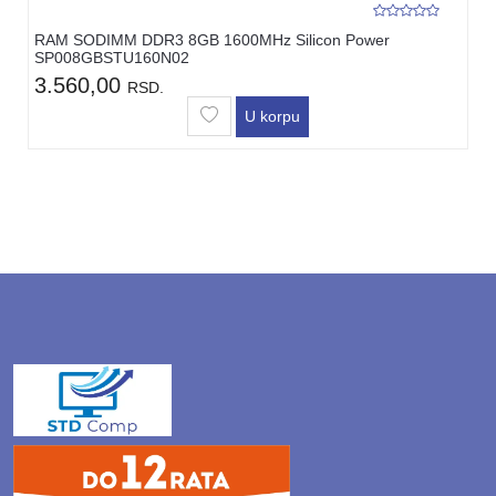
RAM SODIMM DDR3 8GB 1600MHz Silicon Power
SP008GBSTU160N02
3.560,00
RSD.
U korpu