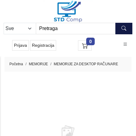
0
Prijava
Registracija
Početna
MEMORIJE
MEMORIJE ZA DESKTOP RAČUNARE