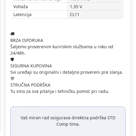
Voltaža
1.35 V
Latencija
CL11
🚚
BRZA ISPORUKA
Šaljemo proverenim kurirskim službama u roku od
24/48h.
🛡️
SIGURNA KUPOVINA
Svi uređaji su originalni i detaljno provereni pre slanja.
💬
STRUČNA PODRŠKA
Tu smo za sva pitanja i tehničku pomoć pri radu.
Vaš miran rad osigurava direktna podrška STD
Comp tima.