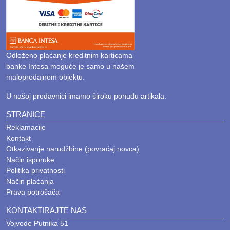
Odloženo plaćanje kreditnim karticama
banke Intesa moguće je samo u našem
maloprodajnom objektu.
U našoj prodavnici imamo široku ponudu artikala.
STRANICE
Reklamacije
Kontakt
Otkazivanje narudžbine (povraćaj novca)
Način isporuke
Politika privatnosti
Način plaćanja
Prava potrošača
KONTAKTIRAJTE NAS
Vojvode Putnika 51